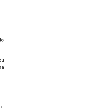
s
do
ou
ra
a