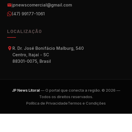
jpnewscomercial@gmail.com
(47) 99177-1061
LOCALIZAÇÃO
R. Dr. José Bonifácio Malburg, 540
Centro, Itajaí - SC
88301-0075, Brasil
JP News Litoral
— O portal que conecta a região. © 2026 —
Todos os direitos reservados.
Política de Privacidade
Termos e Condições