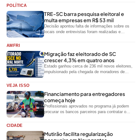
POLÍTICA
TRE-SC barra pesquisa eleitoral e
multa empresas em R$ 53 mil
Decisão apontou falta de informações sobre os
locais onde entrevistas foram realizadas e
impediu divulgação do levantamento
AMFRI
Migração faz eleitorado de SC
crescer 4,3% em quatro anos
Estado ganhou cerca de 236 mil novos eleitores,
impulsionado pela chegada de moradores de
outras regiões do país
VEJA ISSO
Financiamento para entregadores
começa hoje
Profissionais aprovados no programa já podem
procurar os bancos parceiros para contratar o
crédito
CIDADE
Mutirão facilita regularização