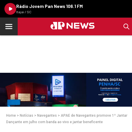
Rádio Jovem Pan News 106.1 FM
Itajaí / SC
Home
>
Notícias
>
Navegantes
>
APAE de Navegantes promove 1º Jantar
Dançante em julho com banda ao vivo e jantar beneficente