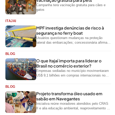
vacinação gratuita para pets
Campanha terá vacinação gratuita para cães e
gatos
ITAJAI
MPF investiga denúncias de risco à
segurança no ferry boat
Usuários questionam mudanças na proteção
lateral das embarcações; concessionária afirma
que ainda não foi notificada oficialmente
BLOG
O que Itajaí importa para liderar o
Brasil no comércio exterior?
Empresas sediadas no município movimentaram
US$ 9,1 bilhões em compras internacionais no
primeiro semestre de 2026, segundo dados
oficiais do...
BLOG
Projeto transforma óleo usado em
sabão em Navegantes
Iniciativa reúne moradores atendidos pelo CRAS
II e alia educação ambiental, reaproveitamento de
resíduos e geração de renda