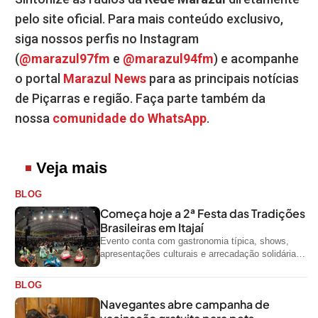
pelo site oficial. Para mais conteúdo exclusivo,
siga nossos perfis no Instagram
(
@marazul97fm
e
@marazul94fm
) e acompanhe
o portal
Marazul News
para as principais notícias
de Piçarras e região. Faça parte também da
nossa
comunidade do WhatsApp
.
Veja mais
BLOG
Começa hoje a 2ª Festa das Tradições
Brasileiras em Itajaí
Evento conta com gastronomia típica, shows,
apresentações culturais e arrecadação solidária
de alimentos até domingo
BLOG
Navegantes abre campanha de