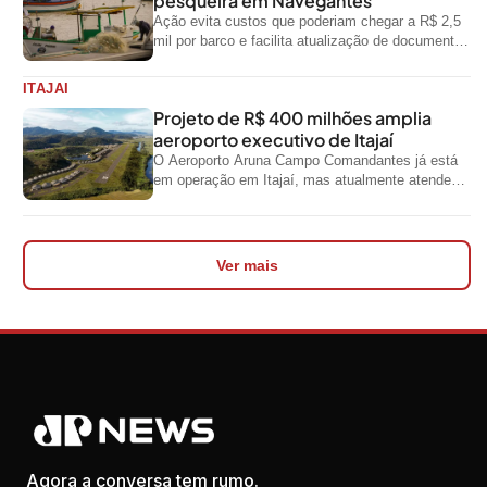
pesqueira em Navegantes
Ação evita custos que poderiam chegar a R$ 2,5
mil por barco e facilita atualização de documentos
exigidos pelo Governo...
ITAJAI
Projeto de R$ 400 milhões amplia
aeroporto executivo de Itajaí
O Aeroporto Aruna Campo Comandantes já está
em operação em Itajaí, mas atualmente atende
aeronaves menores da aviação executiva. A...
Ver mais
Agora a conversa tem rumo.