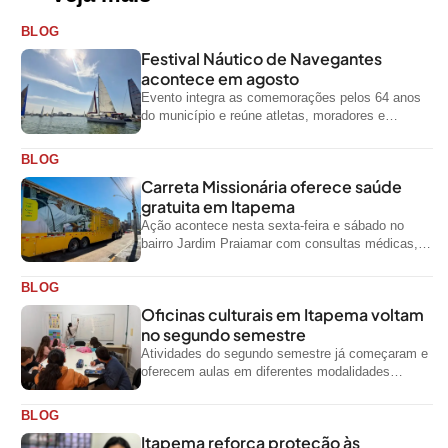
BLOG
Festival Náutico de Navegantes
acontece em agosto
Evento integra as comemorações pelos 64 anos
do município e reúne atletas, moradores e
visitantes entre os dias 28 e...
BLOG
Carreta Missionária oferece saúde
gratuita em Itapema
Ação acontece nesta sexta-feira e sábado no
bairro Jardim Praiamar com consultas médicas,
odontológicas e outros serviços gratuitos
BLOG
Oficinas culturais em Itapema voltam
no segundo semestre
Atividades do segundo semestre já começaram e
oferecem aulas em diferentes modalidades
artísticas para a comunidade
BLOG
Itapema reforça proteção às