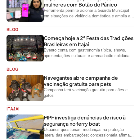
mulheres com Botão do Pânico
Ferramenta permite acionar a Guarda Municipal
em situações de violência doméstica e amplia a
rede de proteção às mulheres no...
BLOG
Começa hoje a 2ª Festa das Tradições
Brasileiras em Itajaí
Evento conta com gastronomia típica, shows,
apresentações culturais e arrecadação solidária
de alimentos até domingo
BLOG
Navegantes abre campanha de
vacinação gratuita para pets
Campanha terá vacinação gratuita para cães e
gatos
ITAJAI
MPF investiga denúncias de risco à
segurança no ferry boat
Usuários questionam mudanças na proteção
lateral das embarcações; concessionária afirma