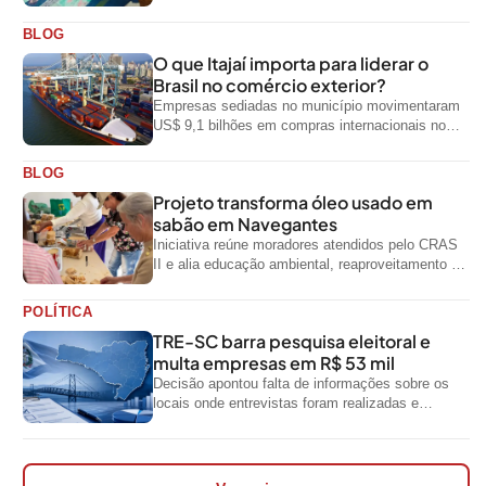
que ainda não foi notificada oficialmente
BLOG
O que Itajaí importa para liderar o
Brasil no comércio exterior?
Empresas sediadas no município movimentaram
US$ 9,1 bilhões em compras internacionais no
primeiro semestre de 2026, segundo dados
oficiais do...
BLOG
Projeto transforma óleo usado em
sabão em Navegantes
Iniciativa reúne moradores atendidos pelo CRAS
II e alia educação ambiental, reaproveitamento de
resíduos e geração de renda
POLÍTICA
TRE-SC barra pesquisa eleitoral e
multa empresas em R$ 53 mil
Decisão apontou falta de informações sobre os
locais onde entrevistas foram realizadas e
impediu divulgação do levantamento