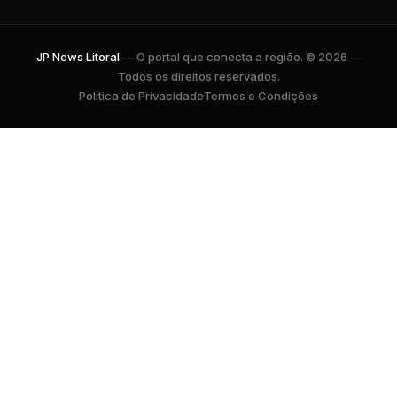
JP News Litoral
— O portal que conecta a região. © 2026 —
Todos os direitos reservados.
Política de Privacidade
Termos e Condições