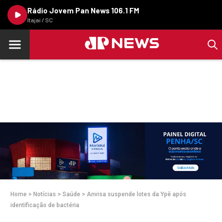
Rádio Jovem Pan News 106.1 FM
Itajaí / SC
Home
>
Notícias
>
Saúde
>
Anvisa suspende lotes da Ypê após
identificação de bactéria