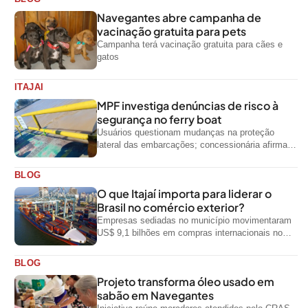
Navegantes abre campanha de
vacinação gratuita para pets
Campanha terá vacinação gratuita para cães e
gatos
ITAJAI
MPF investiga denúncias de risco à
segurança no ferry boat
Usuários questionam mudanças na proteção
lateral das embarcações; concessionária afirma
que ainda não foi notificada oficialmente
BLOG
O que Itajaí importa para liderar o
Brasil no comércio exterior?
Empresas sediadas no município movimentaram
US$ 9,1 bilhões em compras internacionais no
primeiro semestre de 2026, segundo dados
oficiais do...
BLOG
Projeto transforma óleo usado em
sabão em Navegantes