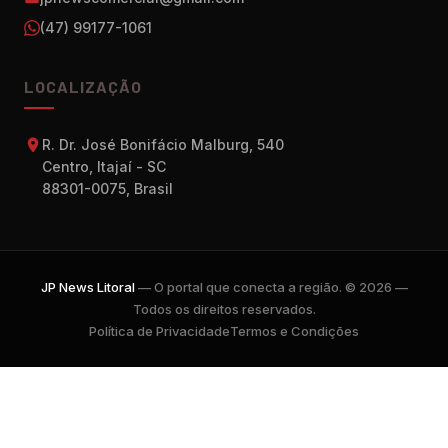
(47) 99177-1061
LOCALIZAÇÃO
R. Dr. José Bonifácio Malburg, 540
Centro, Itajaí - SC
88301-0075, Brasil
JP News Litoral
— O portal que conecta a região. © 2026 —
Todos os direitos reservados.
Política de Privacidade
Termos e Condições