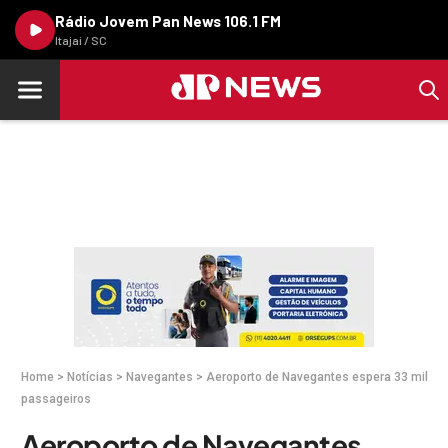
Rádio Jovem Pan News 106.1 FM
Itajaí / SC
Home
>
Notícias
>
Navegantes
>
Aeroporto de Navegantes espera 33 mil
passageiros
Aeroporto de Navegantes