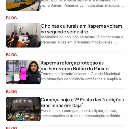
Ação acontece nesta sexta-feira e sábado no
bairro Jardim Praiamar com consultas médicas,
odontológicas e outros serviços gratuitos
BLOG
Oficinas culturais em Itapema voltam
no segundo semestre
Atividades do segundo semestre já começaram e
oferecem aulas em diferentes modalidades
artísticas para a comunidade
BLOG
Itapema reforça proteção às
mulheres com Botão do Pânico
Ferramenta permite acionar a Guarda Municipal
em situações de violência doméstica e amplia a
rede de proteção às mulheres no...
BLOG
Começa hoje a 2ª Festa das Tradições
Brasileiras em Itajaí
Evento conta com gastronomia típica, shows,
apresentações culturais e arrecadação solidária
de alimentos até domingo
BLOG