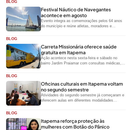
BLOG
Festival Náutico de Navegantes
acontece em agosto
Evento integra as comemorações pelos 64 anos
do município e reúne atletas, moradores e
visitantes entre os dias 28 e...
BLOG
Carreta Missionária oferece saúde
gratuita em Itapema
Ação acontece nesta sexta-feira e sábado no
bairro Jardim Praiamar com consultas médicas,
odontológicas e outros serviços gratuitos
BLOG
Oficinas culturais em Itapema voltam
no segundo semestre
Atividades do segundo semestre já começaram e
oferecem aulas em diferentes modalidades
artísticas para a comunidade
BLOG
Itapema reforça proteção às
mulheres com Botão do Pânico