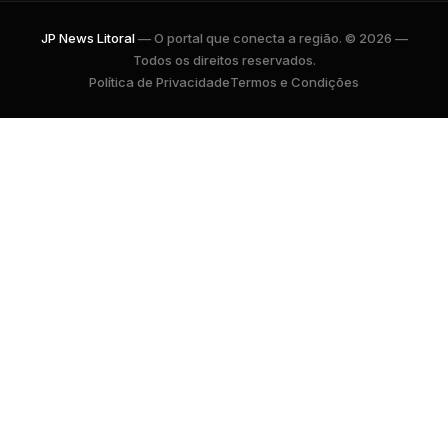
JP News Litoral
— O portal que conecta a região. © 2026 —
Todos os direitos reservados.
Política de Privacidade
Termos e Condições