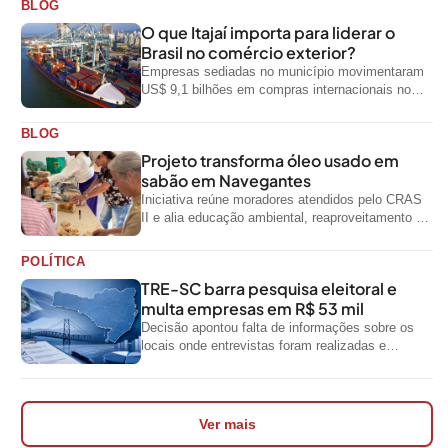
BLOG
O que Itajaí importa para liderar o
Brasil no comércio exterior?
Empresas sediadas no município movimentaram
US$ 9,1 bilhões em compras internacionais no
primeiro semestre de 2026, segundo dados
oficiais do...
BLOG
Projeto transforma óleo usado em
sabão em Navegantes
Iniciativa reúne moradores atendidos pelo CRAS
II e alia educação ambiental, reaproveitamento de
resíduos e geração de renda
POLÍTICA
TRE-SC barra pesquisa eleitoral e
multa empresas em R$ 53 mil
Decisão apontou falta de informações sobre os
locais onde entrevistas foram realizadas e
impediu divulgação do levantamento
Ver mais