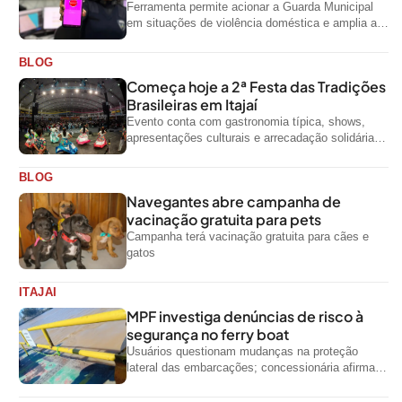
Ferramenta permite acionar a Guarda Municipal
em situações de violência doméstica e amplia a
rede de proteção às mulheres no...
BLOG
Começa hoje a 2ª Festa das Tradições
Brasileiras em Itajaí
Evento conta com gastronomia típica, shows,
apresentações culturais e arrecadação solidária
de alimentos até domingo
BLOG
Navegantes abre campanha de
vacinação gratuita para pets
Campanha terá vacinação gratuita para cães e
gatos
ITAJAI
MPF investiga denúncias de risco à
segurança no ferry boat
Usuários questionam mudanças na proteção
lateral das embarcações; concessionária afirma
que ainda não foi notificada oficialmente