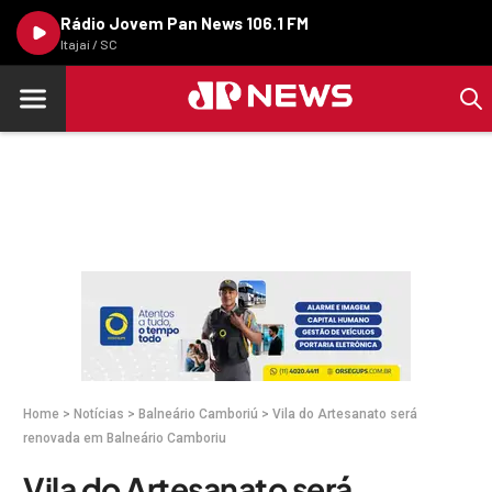
Rádio Jovem Pan News 106.1 FM
Itajaí / SC
Home
>
Notícias
>
Balneário Camboriú
>
Vila do Artesanato será
renovada em Balneário Camboriu
Vila do Artesanato será