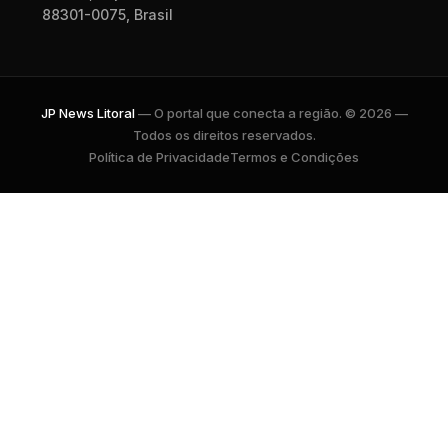
88301-0075, Brasil
JP News Litoral
— O portal que conecta a região. © 2026 —
Todos os direitos reservados.
Política de Privacidade
Termos e Condições