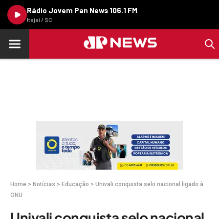
Rádio Jovem Pan News 106.1 FM
Itajaí / SC
Home
>
Notícias
>
Educação
>
Univali conquista selo nacional ligado à
ONU
Univali conquista selo nacional