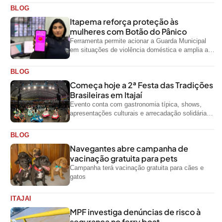
BLOG
Itapema reforça proteção às
mulheres com Botão do Pânico
Ferramenta permite acionar a Guarda Municipal
em situações de violência doméstica e amplia a
rede de proteção às mulheres no...
BLOG
Começa hoje a 2ª Festa das Tradições
Brasileiras em Itajaí
Evento conta com gastronomia típica, shows,
apresentações culturais e arrecadação solidária
de alimentos até domingo
BLOG
Navegantes abre campanha de
vacinação gratuita para pets
Campanha terá vacinação gratuita para cães e
gatos
ITAJAI
MPF investiga denúncias de risco à
segurança no ferry boat