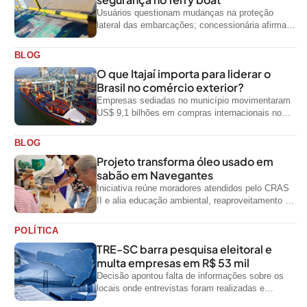
Usuários questionam mudanças na proteção
lateral das embarcações; concessionária afirma
que ainda não foi notificada oficialmente
BLOG
O que Itajaí importa para liderar o
Brasil no comércio exterior?
Empresas sediadas no município movimentaram
US$ 9,1 bilhões em compras internacionais no
primeiro semestre de 2026, segundo dados
oficiais do...
BLOG
Projeto transforma óleo usado em
sabão em Navegantes
Iniciativa reúne moradores atendidos pelo CRAS
II e alia educação ambiental, reaproveitamento de
resíduos e geração de renda
POLÍTICA
TRE-SC barra pesquisa eleitoral e
multa empresas em R$ 53 mil
Decisão apontou falta de informações sobre os
locais onde entrevistas foram realizadas e
impediu divulgação do levantamento