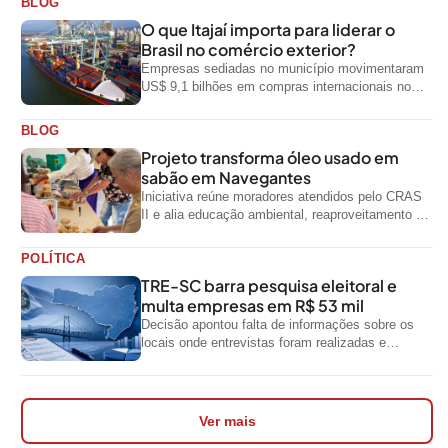
BLOG
O que Itajaí importa para liderar o
Brasil no comércio exterior?
Empresas sediadas no município movimentaram
US$ 9,1 bilhões em compras internacionais no
primeiro semestre de 2026, segundo dados
oficiais do...
BLOG
Projeto transforma óleo usado em
sabão em Navegantes
Iniciativa reúne moradores atendidos pelo CRAS
II e alia educação ambiental, reaproveitamento de
resíduos e geração de renda
POLÍTICA
TRE-SC barra pesquisa eleitoral e
multa empresas em R$ 53 mil
Decisão apontou falta de informações sobre os
locais onde entrevistas foram realizadas e
impediu divulgação do levantamento
Ver mais