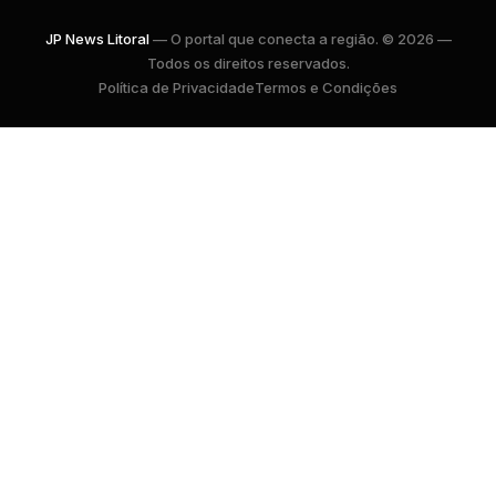
JP News Litoral
— O portal que conecta a região. © 2026 —
Todos os direitos reservados.
Política de Privacidade
Termos e Condições