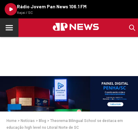
Rádio Jovem Pan News 106.1 FM
Itajaí / SC
Home
>
Notícias
>
Blog
>
Theorema Bilingual School se destaca em
educação high level no Litoral Norte de SC