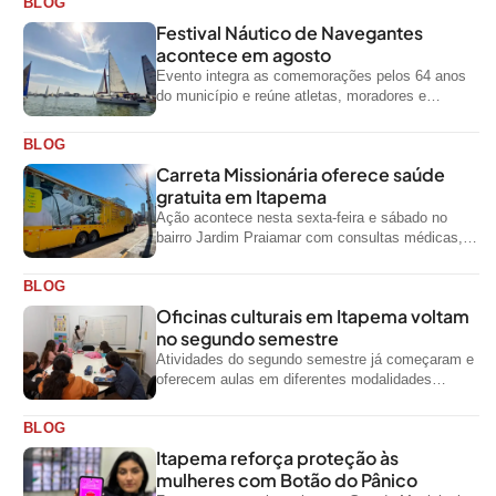
BLOG
Festival Náutico de Navegantes
acontece em agosto
Evento integra as comemorações pelos 64 anos
do município e reúne atletas, moradores e
visitantes entre os dias 28 e...
BLOG
Carreta Missionária oferece saúde
gratuita em Itapema
Ação acontece nesta sexta-feira e sábado no
bairro Jardim Praiamar com consultas médicas,
odontológicas e outros serviços gratuitos
BLOG
Oficinas culturais em Itapema voltam
no segundo semestre
Atividades do segundo semestre já começaram e
oferecem aulas em diferentes modalidades
artísticas para a comunidade
BLOG
Itapema reforça proteção às
mulheres com Botão do Pânico