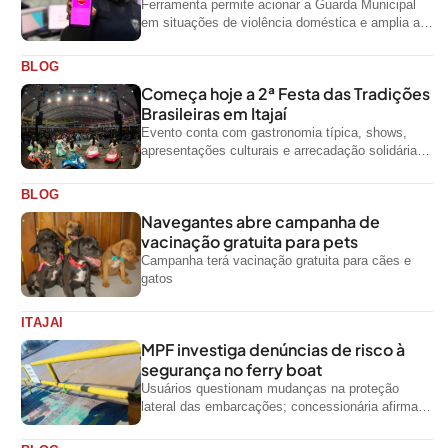
Ferramenta permite acionar a Guarda Municipal
em situações de violência doméstica e amplia a
rede de proteção às mulheres no...
BLOG
Começa hoje a 2ª Festa das Tradições
Brasileiras em Itajaí
Evento conta com gastronomia típica, shows,
apresentações culturais e arrecadação solidária
de alimentos até domingo
BLOG
Navegantes abre campanha de
vacinação gratuita para pets
Campanha terá vacinação gratuita para cães e
gatos
ITAJAI
MPF investiga denúncias de risco à
segurança no ferry boat
Usuários questionam mudanças na proteção
lateral das embarcações; concessionária afirma
que ainda não foi notificada oficialmente