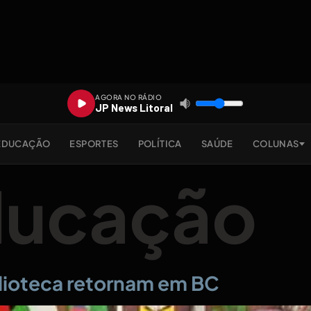
AGORA NO RÁDIO
JP News Litoral
EDUCAÇÃO
ESPORTES
POLÍTICA
SAÚDE
COLUNAS
ducação
blioteca retornam em BC