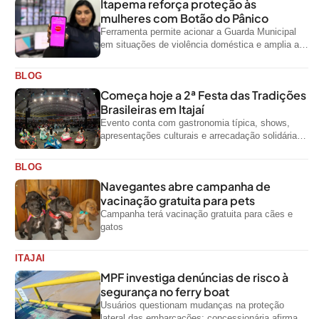
Itapema reforça proteção às
mulheres com Botão do Pânico
Ferramenta permite acionar a Guarda Municipal
em situações de violência doméstica e amplia a
rede de proteção às mulheres no...
BLOG
Começa hoje a 2ª Festa das Tradições
Brasileiras em Itajaí
Evento conta com gastronomia típica, shows,
apresentações culturais e arrecadação solidária
de alimentos até domingo
BLOG
Navegantes abre campanha de
vacinação gratuita para pets
Campanha terá vacinação gratuita para cães e
gatos
ITAJAI
MPF investiga denúncias de risco à
segurança no ferry boat
Usuários questionam mudanças na proteção
lateral das embarcações; concessionária afirma