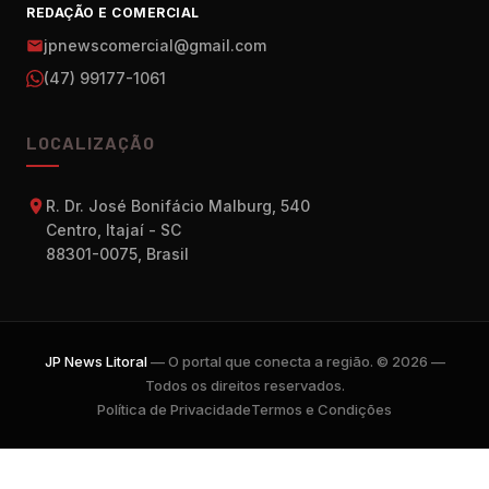
REDAÇÃO E COMERCIAL
jpnewscomercial@gmail.com
(47) 99177-1061
LOCALIZAÇÃO
R. Dr. José Bonifácio Malburg, 540
Centro, Itajaí - SC
88301-0075, Brasil
JP News Litoral
— O portal que conecta a região. © 2026 —
Todos os direitos reservados.
Política de Privacidade
Termos e Condições