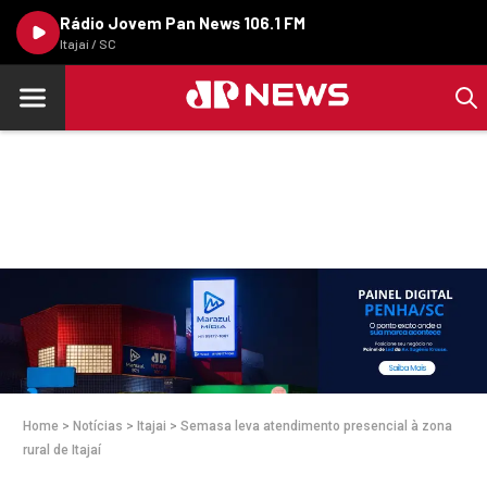
Rádio Jovem Pan News 106.1 FM
Itajaí / SC
Home
>
Notícias
>
Itajai
>
Semasa leva atendimento presencial à zona
rural de Itajaí