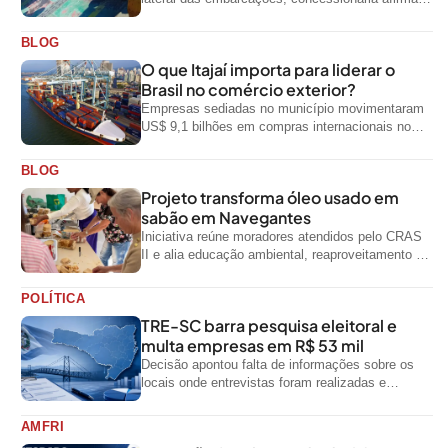
que ainda não foi notificada oficialmente
BLOG
O que Itajaí importa para liderar o
Brasil no comércio exterior?
Empresas sediadas no município movimentaram
US$ 9,1 bilhões em compras internacionais no
primeiro semestre de 2026, segundo dados
oficiais do...
BLOG
Projeto transforma óleo usado em
sabão em Navegantes
Iniciativa reúne moradores atendidos pelo CRAS
II e alia educação ambiental, reaproveitamento de
resíduos e geração de renda
POLÍTICA
TRE-SC barra pesquisa eleitoral e
multa empresas em R$ 53 mil
Decisão apontou falta de informações sobre os
locais onde entrevistas foram realizadas e
impediu divulgação do levantamento
AMFRI