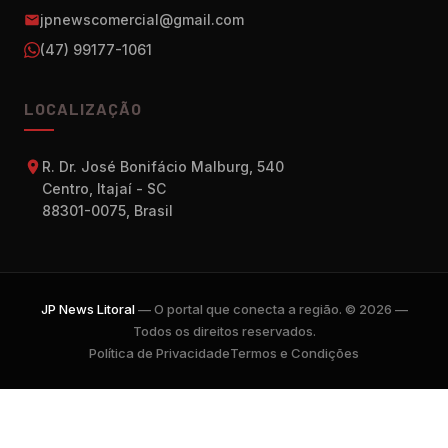
jpnewscomercial@gmail.com
(47) 99177-1061
LOCALIZAÇÃO
R. Dr. José Bonifácio Malburg, 540
Centro, Itajaí - SC
88301-0075, Brasil
JP News Litoral
— O portal que conecta a região. © 2026 —
Todos os direitos reservados.
Política de Privacidade
Termos e Condições