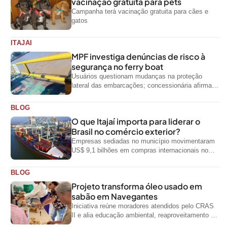
vacinação gratuita para pets
Campanha terá vacinação gratuita para cães e
gatos
ITAJAI
MPF investiga denúncias de risco à
segurança no ferry boat
Usuários questionam mudanças na proteção
lateral das embarcações; concessionária afirma
que ainda não foi notificada oficialmente
BLOG
O que Itajaí importa para liderar o
Brasil no comércio exterior?
Empresas sediadas no município movimentaram
US$ 9,1 bilhões em compras internacionais no
primeiro semestre de 2026, segundo dados
oficiais do...
BLOG
Projeto transforma óleo usado em
sabão em Navegantes
Iniciativa reúne moradores atendidos pelo CRAS
II e alia educação ambiental, reaproveitamento de
resíduos e geração de renda