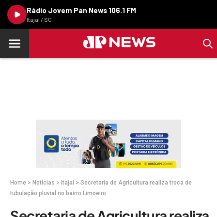
Rádio Jovem Pan News 106.1 FM
Itajaí / SC
Home
>
Notícias
>
Itajai
>
Secretaria de Agricultura realiza troca de
tubulação pluvial no bairro Limoeiro
Secretaria de Agricultura realiza