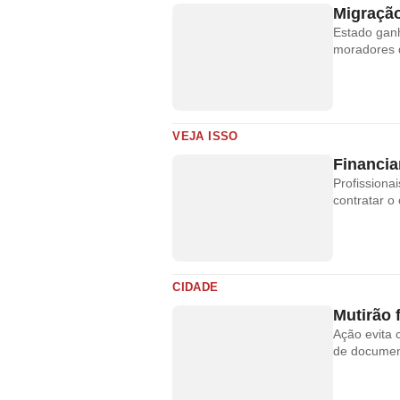
Migração
Estado ganh
moradores d
VEJA ISSO
Financi
Profissiona
contratar o 
CIDADE
Mutirão 
Ação evita 
de document