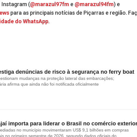
o Instagram (
@marazul97fm
e
@marazul94fm
) e
News
para as principais notícias de Piçarras e região. Fa
idade do WhatsApp
.
stiga denúncias de risco à segurança no ferry boat
uestionam mudanças na proteção lateral das embarcações;
ria afirma que ainda não foi notificada oficialmente
ajaí importa para liderar o Brasil no comércio exterio
ediadas no município movimentaram US$ 9,1 bilhões em compras
ais no primeiro semestre de 2026, segundo dados oficiais do...