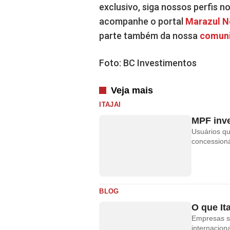
exclusivo, siga nossos perfis n
acompanhe o portal
Marazul 
parte também da nossa
comun
Foto: BC Investimentos
Veja mais
ITAJAI
MPF inve
Usuários q
concessioná
BLOG
O que It
Empresas s
internacion