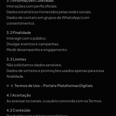
3.1 Informações Coletadas
Interações com perfis oficiais.
Dados estatísticos fornecidos pelas redes sociais.
Dados de contato em grupos de WhatsApp (com
consentimento).
3.2 Finalidade
Interagir com o público.
Divulgar eventos e campanhas.
Medir desempenho e engajamento.
3.3 Limites
Não solicitamos dados sensíveis.
Dados de sorteios e promoções usados apenas para essa
finalidade.
4.
Termos de Uso – Portal e Plataformas Digitais
4.1 Aceitação
Ao acessar os canais, o usuário concorda com os Termos.
4.2 Conteúdo
Produzido com critérios jornalísticos.