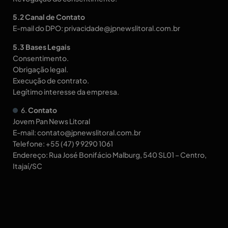
5.2 Canal de Contato
E-mail do DPO: privacidade@jpnewslitoral.com.br
5.3 Bases Legais
Consentimento.
Obrigação legal.
Execução de contrato.
Legítimo interesse da empresa.
6.
Contato
Jovem Pan News Litoral
E-mail: contato@jpnewslitoral.com.br
Telefone: +55 (47) 9 9290 1061
Endereço: Rua José Bonifácio Malburg, 540 SL01 – Centro,
Itajaí/SC