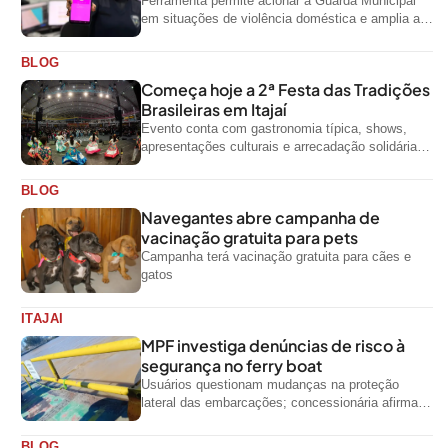
Ferramenta permite acionar a Guarda Municipal
em situações de violência doméstica e amplia a
rede de proteção às mulheres no...
BLOG
Começa hoje a 2ª Festa das Tradições
Brasileiras em Itajaí
Evento conta com gastronomia típica, shows,
apresentações culturais e arrecadação solidária
de alimentos até domingo
BLOG
Navegantes abre campanha de
vacinação gratuita para pets
Campanha terá vacinação gratuita para cães e
gatos
ITAJAI
MPF investiga denúncias de risco à
segurança no ferry boat
Usuários questionam mudanças na proteção
lateral das embarcações; concessionária afirma
que ainda não foi notificada oficialmente
BLOG