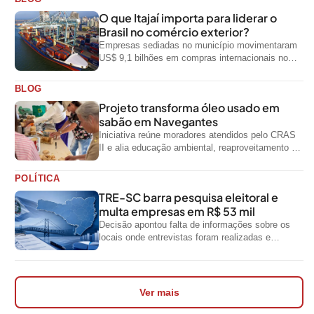
O que Itajaí importa para liderar o
Brasil no comércio exterior?
Empresas sediadas no município movimentaram
US$ 9,1 bilhões em compras internacionais no
primeiro semestre de 2026, segundo dados
oficiais do...
BLOG
Projeto transforma óleo usado em
sabão em Navegantes
Iniciativa reúne moradores atendidos pelo CRAS
II e alia educação ambiental, reaproveitamento de
resíduos e geração de renda
POLÍTICA
TRE-SC barra pesquisa eleitoral e
multa empresas em R$ 53 mil
Decisão apontou falta de informações sobre os
locais onde entrevistas foram realizadas e
impediu divulgação do levantamento
Ver mais