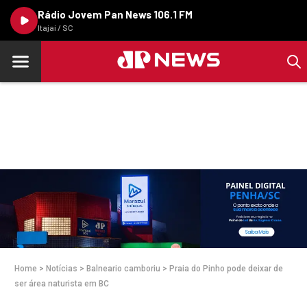
Rádio Jovem Pan News 106.1 FM
Itajaí / SC
Home
>
Notícias
>
Balneario camboriu
>
Praia do Pinho pode deixar de
ser área naturista em BC