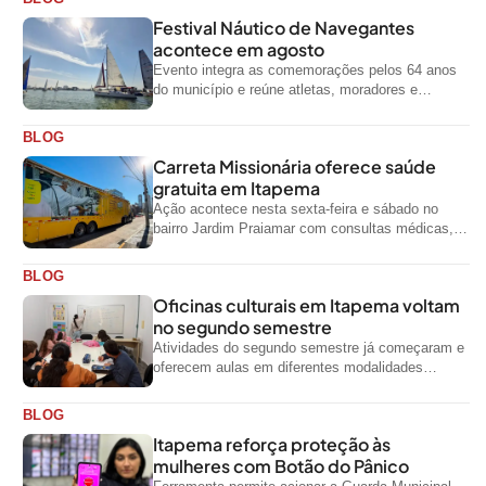
Festival Náutico de Navegantes
acontece em agosto
Evento integra as comemorações pelos 64 anos
do município e reúne atletas, moradores e
visitantes entre os dias 28 e...
BLOG
Carreta Missionária oferece saúde
gratuita em Itapema
Ação acontece nesta sexta-feira e sábado no
bairro Jardim Praiamar com consultas médicas,
odontológicas e outros serviços gratuitos
BLOG
Oficinas culturais em Itapema voltam
no segundo semestre
Atividades do segundo semestre já começaram e
oferecem aulas em diferentes modalidades
artísticas para a comunidade
BLOG
Itapema reforça proteção às
mulheres com Botão do Pânico