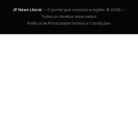
JP News Litoral
— O portal que conecta a região. © 2026 —
Todos os direitos reservados.
Política de Privacidade
Termos e Condições