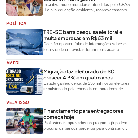
Iniciativa reúne moradores atendidos pelo CRAS
II e alia educação ambiental, reaproveitamento de
resíduos e geração de renda
POLÍTICA
TRE-SC barra pesquisa eleitoral e
multa empresas em R$ 53 mil
Decisão apontou falta de informações sobre os
locais onde entrevistas foram realizadas e
impediu divulgação do levantamento
AMFRI
Migração faz eleitorado de SC
crescer 4,3% em quatro anos
Estado ganhou cerca de 236 mil novos eleitores,
impulsionado pela chegada de moradores de
outras regiões do país
VEJA ISSO
Financiamento para entregadores
começa hoje
Profissionais aprovados no programa já podem
procurar os bancos parceiros para contratar o
crédito