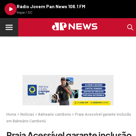
Rádio Jovem Pan News 106.1 FM
Itajaí / SC
Home
>
Notícias
>
Balneario camboriu
>
Praia Acessível garante inclusão
em Balneário Camboriú
Praia Acessível garante inclusão