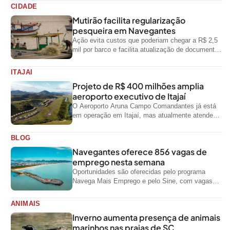
CIDADE
Mutirão facilita regularização
pesqueira em Navegantes
Ação evita custos que poderiam chegar a R$ 2,5
mil por barco e facilita atualização de documentos
exigidos pelo Governo...
ITAJAI
Projeto de R$ 400 milhões amplia
aeroporto executivo de Itajaí
O Aeroporto Aruna Campo Comandantes já está
em operação em Itajaí, mas atualmente atende
aeronaves menores da aviação executiva. A...
BLOG
Navegantes oferece 856 vagas de
emprego nesta semana
Oportunidades são oferecidas pelo programa
Navega Mais Emprego e pelo Sine, com vagas
para diferentes níveis de escolaridade e áreas...
ANIMAIS
Inverno aumenta presença de animais
marinhos nas praias de SC