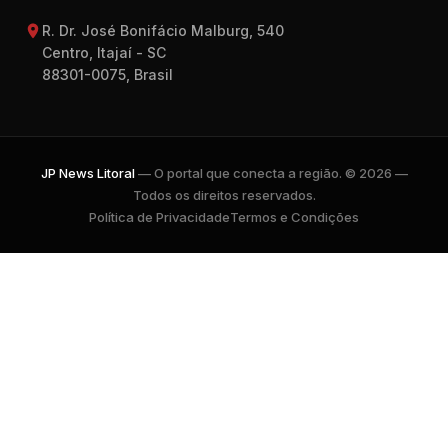
R. Dr. José Bonifácio Malburg, 540
Centro, Itajaí - SC
88301-0075, Brasil
JP News Litoral
— O portal que conecta a região. © 2026 —
Todos os direitos reservados.
Política de Privacidade
Termos e Condições