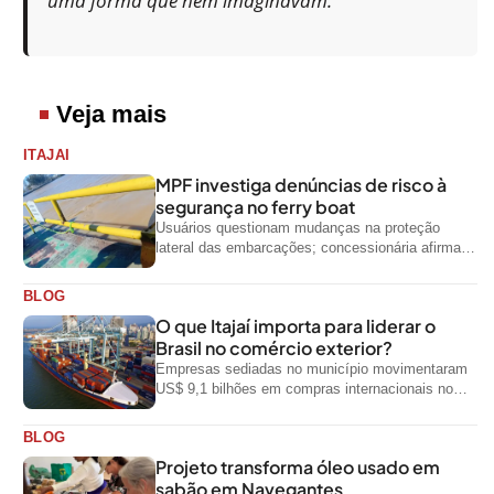
uma forma que nem imaginavam.”
Veja mais
ITAJAI
MPF investiga denúncias de risco à
segurança no ferry boat
Usuários questionam mudanças na proteção
lateral das embarcações; concessionária afirma
que ainda não foi notificada oficialmente
BLOG
O que Itajaí importa para liderar o
Brasil no comércio exterior?
Empresas sediadas no município movimentaram
US$ 9,1 bilhões em compras internacionais no
primeiro semestre de 2026, segundo dados
oficiais do...
BLOG
Projeto transforma óleo usado em
sabão em Navegantes