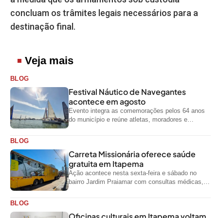
concluam os trâmites legais necessários para a
destinação final.
Veja mais
BLOG
Festival Náutico de Navegantes
acontece em agosto
Evento integra as comemorações pelos 64 anos
do município e reúne atletas, moradores e
visitantes entre os dias 28 e...
BLOG
Carreta Missionária oferece saúde
gratuita em Itapema
Ação acontece nesta sexta-feira e sábado no
bairro Jardim Praiamar com consultas médicas,
odontológicas e outros serviços gratuitos
BLOG
Oficinas culturais em Itapema voltam