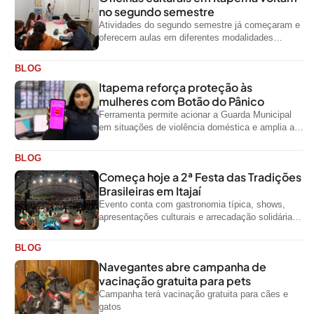
no segundo semestre
Atividades do segundo semestre já começaram e
oferecem aulas em diferentes modalidades
artísticas para a comunidade
BLOG
Itapema reforça proteção às
mulheres com Botão do Pânico
Ferramenta permite acionar a Guarda Municipal
em situações de violência doméstica e amplia a
rede de proteção às mulheres no...
BLOG
Começa hoje a 2ª Festa das Tradições
Brasileiras em Itajaí
Evento conta com gastronomia típica, shows,
apresentações culturais e arrecadação solidária
de alimentos até domingo
BLOG
Navegantes abre campanha de
vacinação gratuita para pets
Campanha terá vacinação gratuita para cães e
gatos