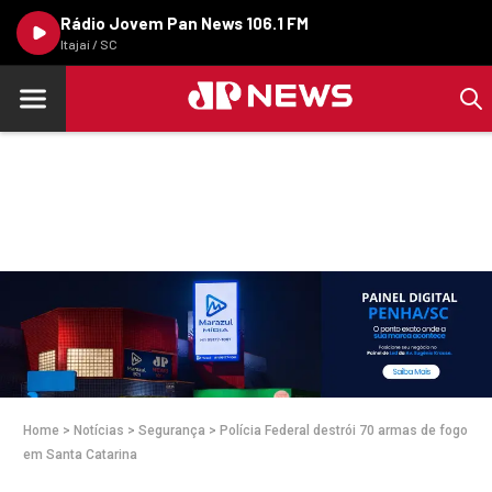
Rádio Jovem Pan News 106.1 FM
Itajaí / SC
Home
>
Notícias
>
Segurança
>
Polícia Federal destrói 70 armas de fogo
em Santa Catarina