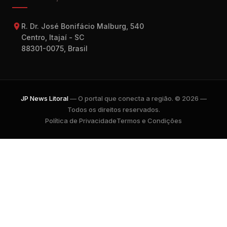
R. Dr. José Bonifácio Malburg, 540
Centro, Itajaí - SC
88301-0075, Brasil
JP News Litoral
— O portal que conecta a região. © 2026 —
Todos os direitos reservados.
Política de Privacidade
Termos e Condições