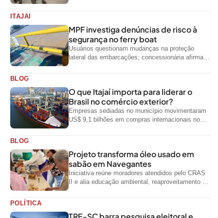
ITAJAI
MPF investiga denúncias de risco à
segurança no ferry boat
Usuários questionam mudanças na proteção
lateral das embarcações; concessionária afirma
que ainda não foi notificada oficialmente
BLOG
O que Itajaí importa para liderar o
Brasil no comércio exterior?
Empresas sediadas no município movimentaram
US$ 9,1 bilhões em compras internacionais no
primeiro semestre de 2026, segundo dados
oficiais do...
BLOG
Projeto transforma óleo usado em
sabão em Navegantes
Iniciativa reúne moradores atendidos pelo CRAS
II e alia educação ambiental, reaproveitamento de
resíduos e geração de renda
POLÍTICA
TRE-SC barra pesquisa eleitoral e