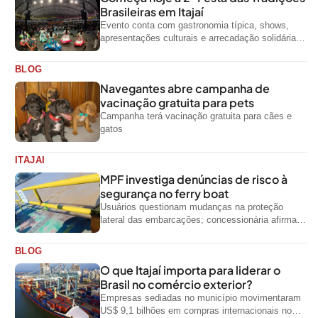
Brasileiras em Itajaí
Evento conta com gastronomia típica, shows,
apresentações culturais e arrecadação solidária
de alimentos até domingo
BLOG
Navegantes abre campanha de
vacinação gratuita para pets
Campanha terá vacinação gratuita para cães e
gatos
ITAJAI
MPF investiga denúncias de risco à
segurança no ferry boat
Usuários questionam mudanças na proteção
lateral das embarcações; concessionária afirma
que ainda não foi notificada oficialmente
BLOG
O que Itajaí importa para liderar o
Brasil no comércio exterior?
Empresas sediadas no município movimentaram
US$ 9,1 bilhões em compras internacionais no