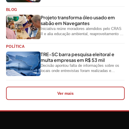
primeiro semestre de 2026, segundo dados
oficiais do...
BLOG
Projeto transforma óleo usado em
sabão em Navegantes
Iniciativa reúne moradores atendidos pelo CRAS
II e alia educação ambiental, reaproveitamento de
resíduos e geração de renda
POLÍTICA
TRE-SC barra pesquisa eleitoral e
multa empresas em R$ 53 mil
Decisão apontou falta de informações sobre os
locais onde entrevistas foram realizadas e
impediu divulgação do levantamento
Ver mais