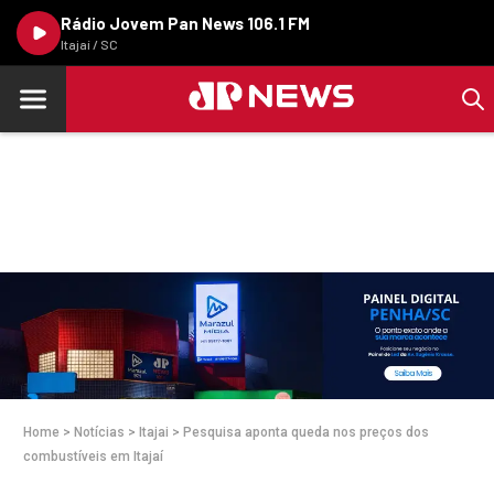
Rádio Jovem Pan News 106.1 FM
Itajaí / SC
Home
>
Notícias
>
Itajai
>
Pesquisa aponta queda nos preços dos
combustíveis em Itajaí