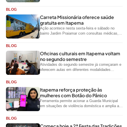
visitantes entre os dias 28 e...
BLOG
Carreta Missionária oferece saúde
gratuita em Itapema
Ação acontece nesta sexta-feira e sábado no
bairro Jardim Praiamar com consultas médicas,
odontológicas e outros serviços gratuitos
BLOG
Oficinas culturais em Itapema voltam
no segundo semestre
Atividades do segundo semestre já começaram e
oferecem aulas em diferentes modalidades
artísticas para a comunidade
BLOG
Itapema reforça proteção às
mulheres com Botão do Pânico
Ferramenta permite acionar a Guarda Municipal
em situações de violência doméstica e amplia a
rede de proteção às mulheres no...
BLOG
Começa hoje a 2ª Festa das Tradições