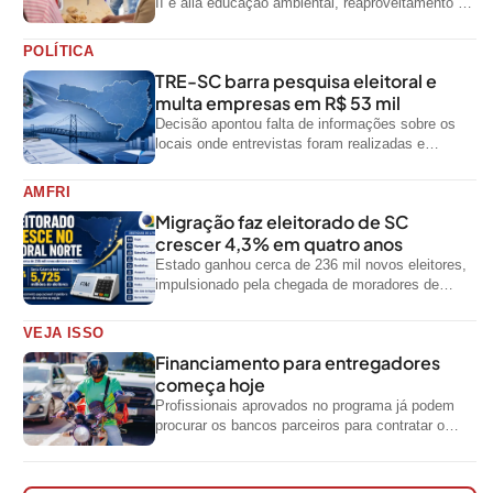
II e alia educação ambiental, reaproveitamento de
resíduos e geração de renda
POLÍTICA
TRE-SC barra pesquisa eleitoral e
multa empresas em R$ 53 mil
Decisão apontou falta de informações sobre os
locais onde entrevistas foram realizadas e
impediu divulgação do levantamento
AMFRI
Migração faz eleitorado de SC
crescer 4,3% em quatro anos
Estado ganhou cerca de 236 mil novos eleitores,
impulsionado pela chegada de moradores de
outras regiões do país
VEJA ISSO
Financiamento para entregadores
começa hoje
Profissionais aprovados no programa já podem
procurar os bancos parceiros para contratar o
crédito