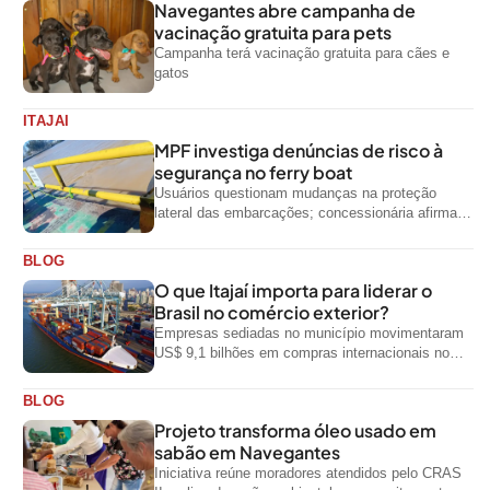
Navegantes abre campanha de
vacinação gratuita para pets
Campanha terá vacinação gratuita para cães e
gatos
ITAJAI
MPF investiga denúncias de risco à
segurança no ferry boat
Usuários questionam mudanças na proteção
lateral das embarcações; concessionária afirma
que ainda não foi notificada oficialmente
BLOG
O que Itajaí importa para liderar o
Brasil no comércio exterior?
Empresas sediadas no município movimentaram
US$ 9,1 bilhões em compras internacionais no
primeiro semestre de 2026, segundo dados
oficiais do...
BLOG
Projeto transforma óleo usado em
sabão em Navegantes
Iniciativa reúne moradores atendidos pelo CRAS