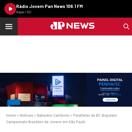
Rádio Jovem Pan News 106.1 FM
Itajaí / SC
Home
>
Notícias
>
Balneário Camboriú
>
Paratletas de BC disputam
Campeonato Brasileiro de Jovens em São Paulo