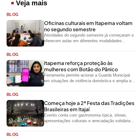
Veja mais
BLOG
Oficinas culturais em Itapema voltam
no segundo semestre
Atividades do segundo semestre já começaram e
oferecem aulas em diferentes modalidades
artísticas para a comunidade
BLOG
Itapema reforça proteção às
mulheres com Botão do Pânico
Ferramenta permite acionar a Guarda Municipal
em situações de violência doméstica e amplia a
rede de proteção às mulheres no...
BLOG
Começa hoje a 2ª Festa das Tradições
Brasileiras em Itajaí
Evento conta com gastronomia típica, shows,
apresentações culturais e arrecadação solidária
de alimentos até domingo
BLOG