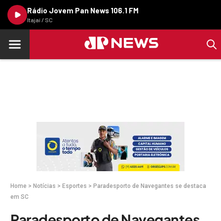
Rádio Jovem Pan News 106.1 FM
Itajaí / SC
Home
>
Notícias
>
Esportes
>
Paradesporto de Navegantes se destaca
em SC
Paradesporto de Navegantes