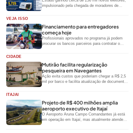
Estado ganhou cerca de 236 mil novos eleitores,
impulsionado pela chegada de moradores de
outras regiões do país
VEJA ISSO
Financiamento para entregadores
começa hoje
Profissionais aprovados no programa já podem
procurar os bancos parceiros para contratar o
crédito
CIDADE
Mutirão facilita regularização
pesqueira em Navegantes
Ação evita custos que poderiam chegar a R$ 2,5
mil por barco e facilita atualização de documentos
exigidos pelo Governo...
ITAJAI
Projeto de R$ 400 milhões amplia
aeroporto executivo de Itajaí
O Aeroporto Aruna Campo Comandantes já está
em operação em Itajaí, mas atualmente atende
aeronaves menores da aviação executiva. A...