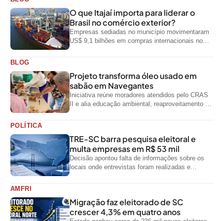
O que Itajaí importa para liderar o
Brasil no comércio exterior?
Empresas sediadas no município movimentaram
US$ 9,1 bilhões em compras internacionais no
primeiro semestre de 2026, segundo dados
oficiais do...
BLOG
Projeto transforma óleo usado em
sabão em Navegantes
Iniciativa reúne moradores atendidos pelo CRAS
II e alia educação ambiental, reaproveitamento de
resíduos e geração de renda
POLÍTICA
TRE-SC barra pesquisa eleitoral e
multa empresas em R$ 53 mil
Decisão apontou falta de informações sobre os
locais onde entrevistas foram realizadas e
impediu divulgação do levantamento
AMFRI
Migração faz eleitorado de SC
crescer 4,3% em quatro anos