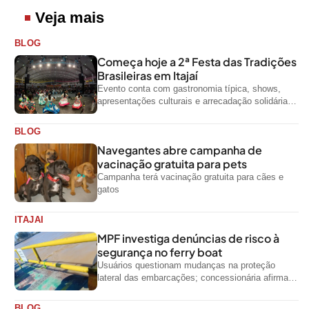
Veja mais
BLOG
Começa hoje a 2ª Festa das Tradições
Brasileiras em Itajaí
Evento conta com gastronomia típica, shows,
apresentações culturais e arrecadação solidária
de alimentos até domingo
BLOG
Navegantes abre campanha de
vacinação gratuita para pets
Campanha terá vacinação gratuita para cães e
gatos
ITAJAI
MPF investiga denúncias de risco à
segurança no ferry boat
Usuários questionam mudanças na proteção
lateral das embarcações; concessionária afirma
que ainda não foi notificada oficialmente
BLOG