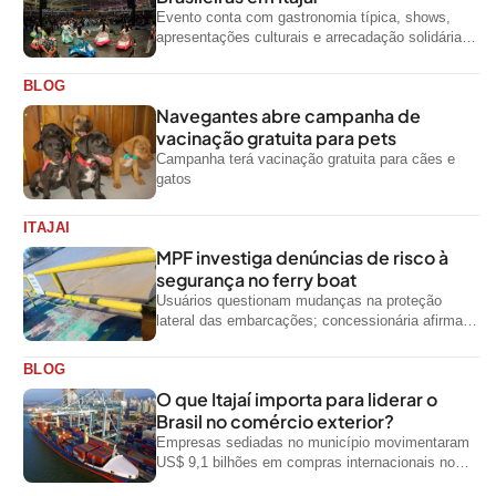
Evento conta com gastronomia típica, shows,
apresentações culturais e arrecadação solidária
de alimentos até domingo
BLOG
Navegantes abre campanha de
vacinação gratuita para pets
Campanha terá vacinação gratuita para cães e
gatos
ITAJAI
MPF investiga denúncias de risco à
segurança no ferry boat
Usuários questionam mudanças na proteção
lateral das embarcações; concessionária afirma
que ainda não foi notificada oficialmente
BLOG
O que Itajaí importa para liderar o
Brasil no comércio exterior?
Empresas sediadas no município movimentaram
US$ 9,1 bilhões em compras internacionais no
primeiro semestre de 2026, segundo dados