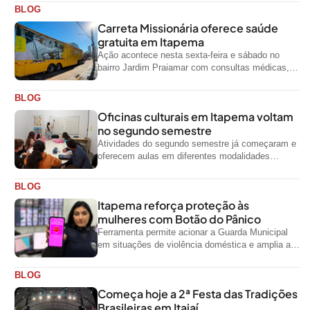
BLOG
Carreta Missionária oferece saúde
gratuita em Itapema
Ação acontece nesta sexta-feira e sábado no
bairro Jardim Praiamar com consultas médicas,
odontológicas e outros serviços gratuitos
BLOG
Oficinas culturais em Itapema voltam
no segundo semestre
Atividades do segundo semestre já começaram e
oferecem aulas em diferentes modalidades
artísticas para a comunidade
BLOG
Itapema reforça proteção às
mulheres com Botão do Pânico
Ferramenta permite acionar a Guarda Municipal
em situações de violência doméstica e amplia a
rede de proteção às mulheres no...
BLOG
Começa hoje a 2ª Festa das Tradições
Brasileiras em Itajaí