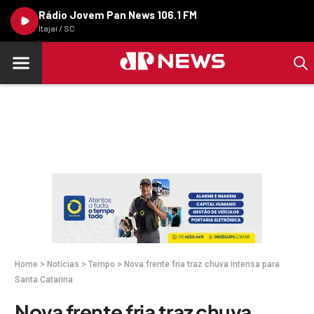
Rádio Jovem Pan News 106.1 FM
Itajaí / SC
Home
>
Notícias
>
Tempo
>
Nova frente fria traz chuva intensa para
Santa Catarina
Nova frente fria traz chuva