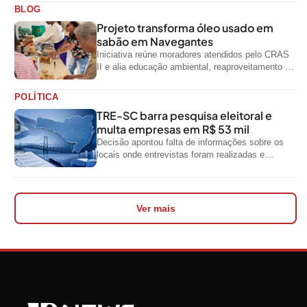
oficiais do...
BLOG
Projeto transforma óleo usado em
sabão em Navegantes
Iniciativa reúne moradores atendidos pelo CRAS
II e alia educação ambiental, reaproveitamento de
resíduos e geração de renda
POLÍTICA
TRE-SC barra pesquisa eleitoral e
multa empresas em R$ 53 mil
Decisão apontou falta de informações sobre os
locais onde entrevistas foram realizadas e
impediu divulgação do levantamento
Ver mais