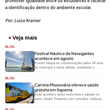
promover igualdade entre os estudantes e facilitar
a identificação dentro do ambiente escolar.
Por: Luiza Kramer
Veja mais
BLOG
Festival Náutico de Navegantes
acontece em agosto
Evento integra as comemorações pelos 64 anos
do município e reúne atletas, moradores e
visitantes entre os dias 28 e...
BLOG
Carreta Missionária oferece saúde
gratuita em Itapema
Ação acontece nesta sexta-feira e sábado no
bairro Jardim Praiamar com consultas médicas,
odontológicas e outros serviços gratuitos
BLOG