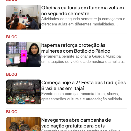
Oficinas culturais em Itapema voltam
no segundo semestre
Atividades do segundo semestre já começaram e
oferecem aulas em diferentes modalidades
artísticas para a comunidade
BLOG
Itapema reforça proteção às
mulheres com Botão do Pânico
Ferramenta permite acionar a Guarda Municipal
em situações de violência doméstica e amplia a
rede de proteção às mulheres no...
BLOG
Começa hoje a 2ª Festa das Tradições
Brasileiras em Itajaí
Evento conta com gastronomia típica, shows,
apresentações culturais e arrecadação solidária
de alimentos até domingo
BLOG
Navegantes abre campanha de
vacinação gratuita para pets