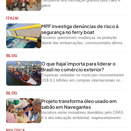
Campanha terá vacinação gratuita para cães e
gatos
ITAJAI
MPF investiga denúncias de risco à
segurança no ferry boat
Usuários questionam mudanças na proteção
lateral das embarcações; concessionária afirma
que ainda não foi notificada oficialmente
BLOG
O que Itajaí importa para liderar o
Brasil no comércio exterior?
Empresas sediadas no município movimentaram
US$ 9,1 bilhões em compras internacionais no
primeiro semestre de 2026, segundo dados
oficiais do...
BLOG
Projeto transforma óleo usado em
sabão em Navegantes
Iniciativa reúne moradores atendidos pelo CRAS
II e alia educação ambiental, reaproveitamento de
resíduos e geração de renda
POLÍTICA