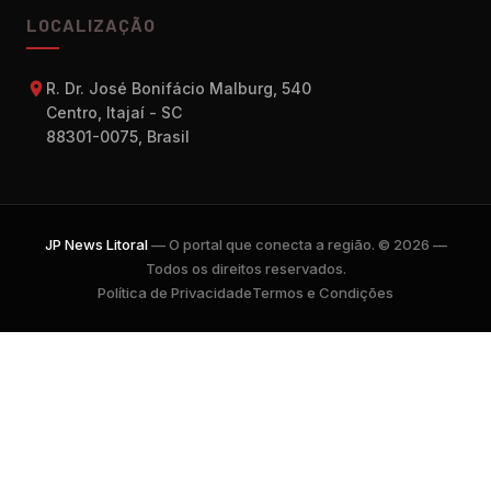
LOCALIZAÇÃO
R. Dr. José Bonifácio Malburg, 540
Centro, Itajaí - SC
88301-0075, Brasil
JP News Litoral
— O portal que conecta a região. © 2026 —
Todos os direitos reservados.
Política de Privacidade
Termos e Condições