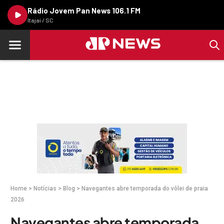
Rádio Jovem Pan News 106.1 FM
Itajaí / SC
Home
>
Notícias
>
Blog
>
Navegantes abre temporada do vôlei de praia
2026
Navegantes abre temporada