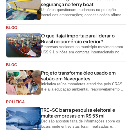
segurança no ferry boat
Usuários questionam mudanças na proteção
lateral das embarcações; concessionária afirma
que ainda não foi notificada oficialmente
BLOG
O que Itajaí importa para liderar o
Brasil no comércio exterior?
Empresas sediadas no município movimentaram
US$ 9,1 bilhões em compras internacionais no
primeiro semestre de 2026, segundo dados
oficiais do...
BLOG
Projeto transforma óleo usado em
sabão em Navegantes
Iniciativa reúne moradores atendidos pelo CRAS
II e alia educação ambiental, reaproveitamento de
resíduos e geração de renda
POLÍTICA
TRE-SC barra pesquisa eleitoral e
multa empresas em R$ 53 mil
Decisão apontou falta de informações sobre os
locais onde entrevistas foram realizadas e