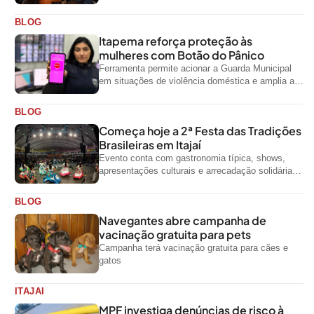
artísticas para a comunidade
BLOG
Itapema reforça proteção às
mulheres com Botão do Pânico
Ferramenta permite acionar a Guarda Municipal
em situações de violência doméstica e amplia a
rede de proteção às mulheres no...
BLOG
Começa hoje a 2ª Festa das Tradições
Brasileiras em Itajaí
Evento conta com gastronomia típica, shows,
apresentações culturais e arrecadação solidária
de alimentos até domingo
BLOG
Navegantes abre campanha de
vacinação gratuita para pets
Campanha terá vacinação gratuita para cães e
gatos
ITAJAI
MPF investiga denúncias de risco à