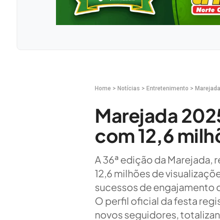
Home
>
Notícias
>
Entretenimento
>
Marejada
Marejada 2025
com 12,6 milh
A 36ª edição da Marejada, r
12,6 milhões de visualizaç
sucessos de engajamento dig
O perfil oficial da festa r
novos seguidores, totalizan