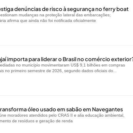
stiga denúncias de risco à segurança no ferry boat
uestionam mudanças na proteção lateral das embarcações;
ria afirma que ainda não foi notificada oficialmente
jaí importa para liderar o Brasil no comércio exterior
ediadas no município movimentaram US$ 9,1 bilhões em compras
ais no primeiro semestre de 2026, segundo dados oficiais do...
 transforma óleo usado em sabão em Navegantes
reúne moradores atendidos pelo CRAS II e alia educação ambiental,
amento de resíduos e geração de renda