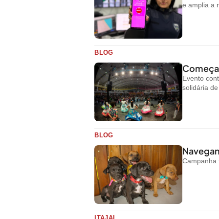
e amplia a 
BLOG
Começa h
Evento cont
solidária d
BLOG
Navegant
Campanha te
ITAJAI