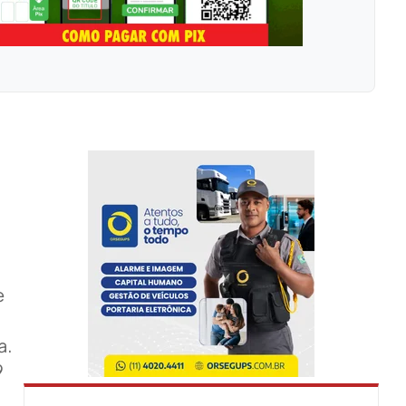
e
a.
9