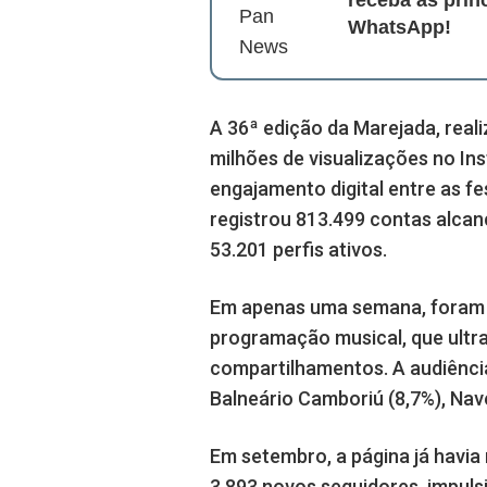
receba as prin
WhatsApp!
A 36ª edição da Marejada, reali
milhões de visualizações no I
engajamento digital entre as fes
registrou 813.499 contas alcan
53.201 perfis ativos.
Em apenas uma semana, foram c
programação musical, que ultra
compartilhamentos. A audiência 
Balneário Camboriú (8,7%), Nav
Em setembro, a página já havia
3.893 novos seguidores, impuls