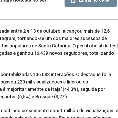
cipais notícias no seu
Entrar no Canal
zada entre 2 e 13 de outubro, alcançou mais de 12,6
nstagram, tornando-se um dos maiores sucessos de
tas populares de Santa Catarina. O perfil oficial da fes
çadas e ganhou 16.439 novos seguidores, totalizando
ontabilizadas 106.088 interações. O destaque foi a
passou 220 mil visualizações e liderou os
é majoritariamente de Itajaí (44,3%), seguida por
egantes (6,5%) e Brusque (3,2%).
 mostrado crescimento com 1 milhão de visualizações 
ionada pela pré-divulgação. Em outubro, os números