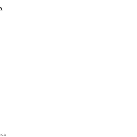
a.
ica