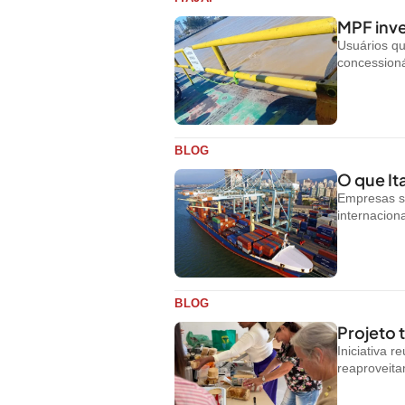
MPF inve
Usuários q
concessioná
BLOG
O que Ita
Empresas s
internacion
BLOG
Projeto
Iniciativa 
reaproveit