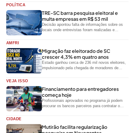
POLÍTICA
TRE-SC barra pesquisa eleitoral e
multa empresas em R$ 53 mil
Decisão apontou falta de informações sobre os
locais onde entrevistas foram realizadas e
impediu divulgação do levantamento
AMFRI
Migração faz eleitorado de SC
crescer 4,3% em quatro anos
Estado ganhou cerca de 236 mil novos eleitores,
impulsionado pela chegada de moradores de
outras regiões do país
VEJA ISSO
Financiamento para entregadores
começa hoje
Profissionais aprovados no programa já podem
procurar os bancos parceiros para contratar o
crédito
CIDADE
Mutirão facilita regularização
pesqueira em Navegantes