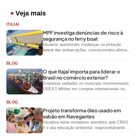
Veja mais
ITAJAI
MPF investiga denúncias de risco à
segurança no ferry boat
Usuários questionam mudanças na proteção
lateral das embarcações; concessionária afirma
que ainda não foi notificada oficialmente
BLOG
O que Itajaí importa para liderar o
Brasil no comércio exterior?
Empresas sediadas no município movimentaram
US$ 9,1 bilhões em compras internacionais no
primeiro semestre de 2026, segundo dados
oficiais do...
BLOG
Projeto transforma óleo usado em
sabão em Navegantes
Iniciativa reúne moradores atendidos pelo CRAS
II e alia educação ambiental, reaproveitamento de
resíduos e geração de renda