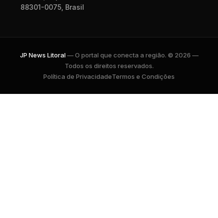
88301-0075, Brasil
JP News Litoral
— O portal que conecta a região. © 2026 —
Todos os direitos reservados.
Política de Privacidade
Termos e Condições