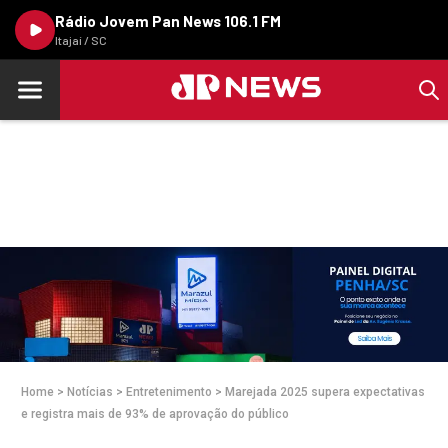
Rádio Jovem Pan News 106.1 FM
Itajaí / SC
Home
>
Notícias
>
Entretenimento
>
Marejada 2025 supera expectativas
e registra mais de 93% de aprovação do público