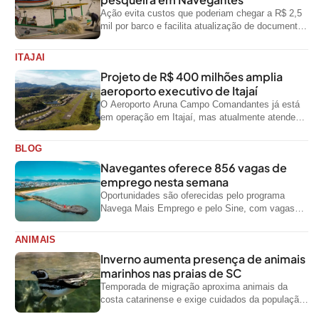
Ação evita custos que poderiam chegar a R$ 2,5
mil por barco e facilita atualização de documentos
exigidos pelo Governo...
ITAJAI
Projeto de R$ 400 milhões amplia
aeroporto executivo de Itajaí
O Aeroporto Aruna Campo Comandantes já está
em operação em Itajaí, mas atualmente atende
aeronaves menores da aviação executiva. A...
BLOG
Navegantes oferece 856 vagas de
emprego nesta semana
Oportunidades são oferecidas pelo programa
Navega Mais Emprego e pelo Sine, com vagas
para diferentes níveis de escolaridade e áreas...
ANIMAIS
Inverno aumenta presença de animais
marinhos nas praias de SC
Temporada de migração aproxima animais da
costa catarinense e exige cuidados da população
ao encontrar espécies silvestres nas praias