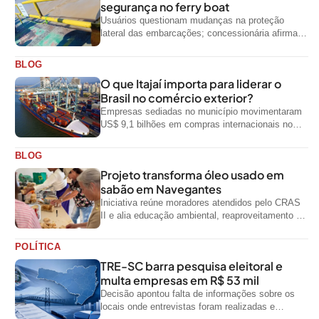
segurança no ferry boat
Usuários questionam mudanças na proteção
lateral das embarcações; concessionária afirma
que ainda não foi notificada oficialmente
BLOG
O que Itajaí importa para liderar o
Brasil no comércio exterior?
Empresas sediadas no município movimentaram
US$ 9,1 bilhões em compras internacionais no
primeiro semestre de 2026, segundo dados
oficiais do...
BLOG
Projeto transforma óleo usado em
sabão em Navegantes
Iniciativa reúne moradores atendidos pelo CRAS
II e alia educação ambiental, reaproveitamento de
resíduos e geração de renda
POLÍTICA
TRE-SC barra pesquisa eleitoral e
multa empresas em R$ 53 mil
Decisão apontou falta de informações sobre os
locais onde entrevistas foram realizadas e