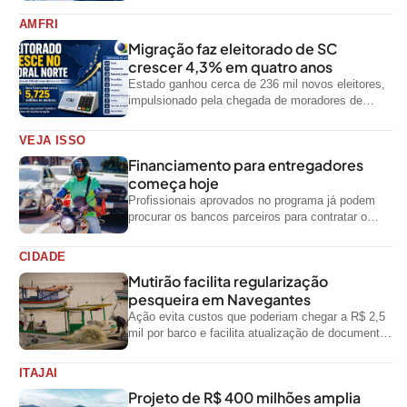
impediu divulgação do levantamento
AMFRI
Migração faz eleitorado de SC
crescer 4,3% em quatro anos
Estado ganhou cerca de 236 mil novos eleitores,
impulsionado pela chegada de moradores de
outras regiões do país
VEJA ISSO
Financiamento para entregadores
começa hoje
Profissionais aprovados no programa já podem
procurar os bancos parceiros para contratar o
crédito
CIDADE
Mutirão facilita regularização
pesqueira em Navegantes
Ação evita custos que poderiam chegar a R$ 2,5
mil por barco e facilita atualização de documentos
exigidos pelo Governo...
ITAJAI
Projeto de R$ 400 milhões amplia