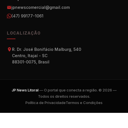
jpnewscomercial@gmail.com
(47) 99177-1061
LOCALIZAÇÃO
R. Dr. José Bonifácio Malburg, 540
Centro, Itajaí - SC
88301-0075, Brasil
JP News Litoral
— O portal que conecta a região. © 2026 —
Todos os direitos reservados.
Política de Privacidade
Termos e Condições