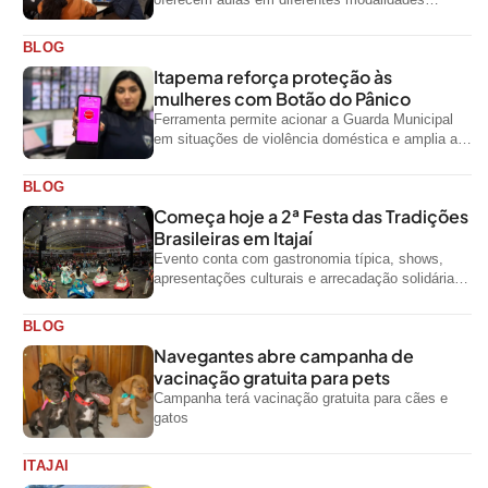
artísticas para a comunidade
BLOG
Itapema reforça proteção às
mulheres com Botão do Pânico
Ferramenta permite acionar a Guarda Municipal
em situações de violência doméstica e amplia a
rede de proteção às mulheres no...
BLOG
Começa hoje a 2ª Festa das Tradições
Brasileiras em Itajaí
Evento conta com gastronomia típica, shows,
apresentações culturais e arrecadação solidária
de alimentos até domingo
BLOG
Navegantes abre campanha de
vacinação gratuita para pets
Campanha terá vacinação gratuita para cães e
gatos
ITAJAI