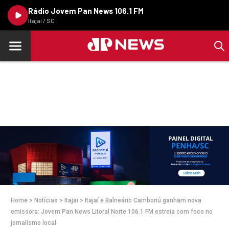
Rádio Jovem Pan News 106.1 FM
Itajaí / SC
Home
>
Notícias
>
Itajai
>
Itajaí e Balneário Camboriú ganham nova
emissora: Jovem Pan News Litoral Norte 106.1 FM estreia com foco no
jornalismo local