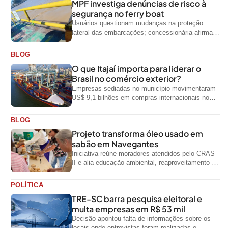
MPF investiga denúncias de risco à
segurança no ferry boat
Usuários questionam mudanças na proteção
lateral das embarcações; concessionária afirma
que ainda não foi notificada oficialmente
BLOG
O que Itajaí importa para liderar o
Brasil no comércio exterior?
Empresas sediadas no município movimentaram
US$ 9,1 bilhões em compras internacionais no
primeiro semestre de 2026, segundo dados
oficiais do...
BLOG
Projeto transforma óleo usado em
sabão em Navegantes
Iniciativa reúne moradores atendidos pelo CRAS
II e alia educação ambiental, reaproveitamento de
resíduos e geração de renda
POLÍTICA
TRE-SC barra pesquisa eleitoral e
multa empresas em R$ 53 mil
Decisão apontou falta de informações sobre os
locais onde entrevistas foram realizadas e