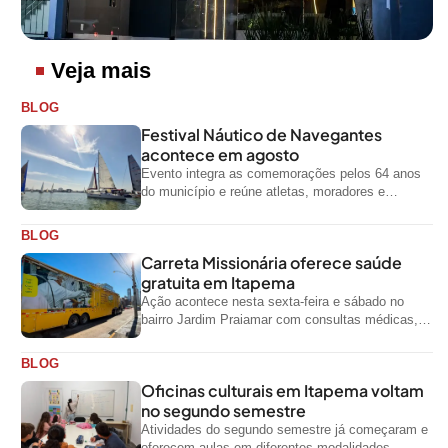
Veja mais
BLOG
Festival Náutico de Navegantes
acontece em agosto
Evento integra as comemorações pelos 64 anos
do município e reúne atletas, moradores e
visitantes entre os dias 28 e...
BLOG
Carreta Missionária oferece saúde
gratuita em Itapema
Ação acontece nesta sexta-feira e sábado no
bairro Jardim Praiamar com consultas médicas,
odontológicas e outros serviços gratuitos
BLOG
Oficinas culturais em Itapema voltam
no segundo semestre
Atividades do segundo semestre já começaram e
oferecem aulas em diferentes modalidades