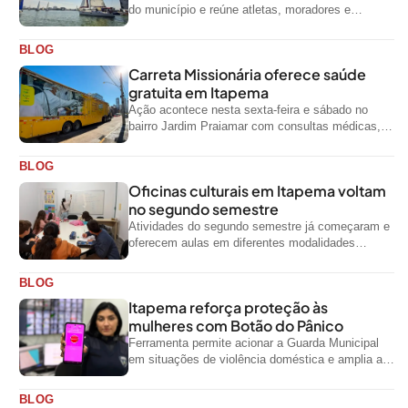
do município e reúne atletas, moradores e
visitantes entre os dias 28 e...
BLOG
Carreta Missionária oferece saúde
gratuita em Itapema
Ação acontece nesta sexta-feira e sábado no
bairro Jardim Praiamar com consultas médicas,
odontológicas e outros serviços gratuitos
BLOG
Oficinas culturais em Itapema voltam
no segundo semestre
Atividades do segundo semestre já começaram e
oferecem aulas em diferentes modalidades
artísticas para a comunidade
BLOG
Itapema reforça proteção às
mulheres com Botão do Pânico
Ferramenta permite acionar a Guarda Municipal
em situações de violência doméstica e amplia a
rede de proteção às mulheres no...
BLOG