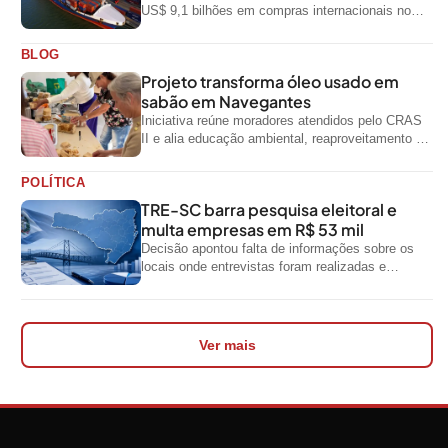
US$ 9,1 bilhões em compras internacionais no
primeiro semestre de 2026, segundo dados
oficiais do...
BLOG
Projeto transforma óleo usado em
sabão em Navegantes
Iniciativa reúne moradores atendidos pelo CRAS
II e alia educação ambiental, reaproveitamento de
resíduos e geração de renda
POLÍTICA
TRE-SC barra pesquisa eleitoral e
multa empresas em R$ 53 mil
Decisão apontou falta de informações sobre os
locais onde entrevistas foram realizadas e
impediu divulgação do levantamento
Ver mais