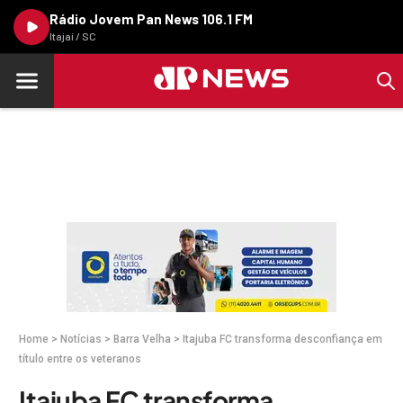
Rádio Jovem Pan News 106.1 FM
Itajaí / SC
Home
>
Notícias
>
Barra Velha
>
Itajuba FC transforma desconfiança em
título entre os veteranos
Itajuba FC transforma