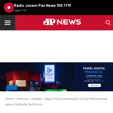
Rádio Jovem Pan News 106.1 FM
Itajaí / SC
Home
>
Notícias
>
Cidade
>
Itajaí reforça prevenção no Dia Internacional
para a Redução de Riscos