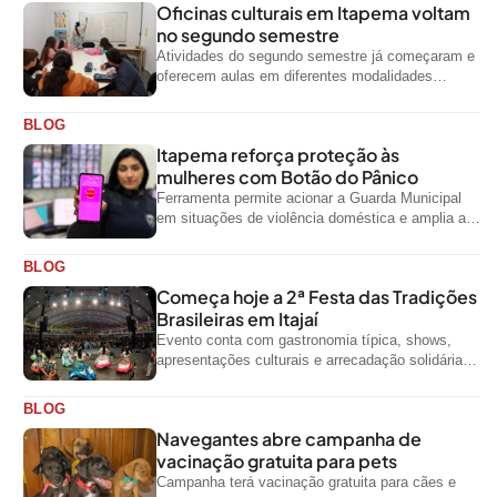
Oficinas culturais em Itapema voltam
no segundo semestre
Atividades do segundo semestre já começaram e
oferecem aulas em diferentes modalidades
artísticas para a comunidade
BLOG
Itapema reforça proteção às
mulheres com Botão do Pânico
Ferramenta permite acionar a Guarda Municipal
em situações de violência doméstica e amplia a
rede de proteção às mulheres no...
BLOG
Começa hoje a 2ª Festa das Tradições
Brasileiras em Itajaí
Evento conta com gastronomia típica, shows,
apresentações culturais e arrecadação solidária
de alimentos até domingo
BLOG
Navegantes abre campanha de
vacinação gratuita para pets
Campanha terá vacinação gratuita para cães e