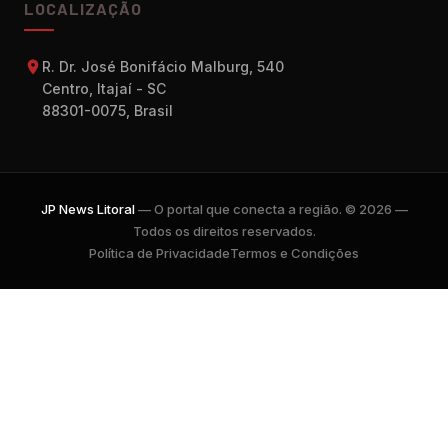
LOCALIZAÇÃO
R. Dr. José Bonifácio Malburg, 540
Centro, Itajaí - SC
88301-0075, Brasil
JP News Litoral
— O portal que conecta a região. © 2026 —
Todos os direitos reservados.
Política de Privacidade
Termos e Condições