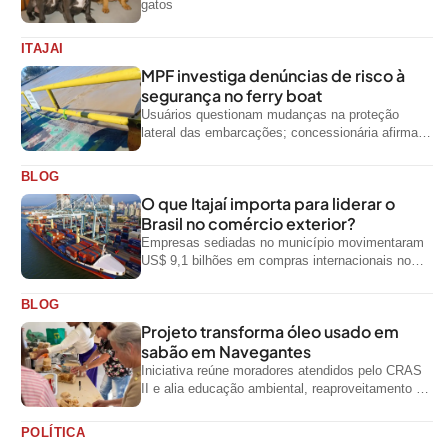
gatos
ITAJAI
MPF investiga denúncias de risco à
segurança no ferry boat
Usuários questionam mudanças na proteção
lateral das embarcações; concessionária afirma
que ainda não foi notificada oficialmente
BLOG
O que Itajaí importa para liderar o
Brasil no comércio exterior?
Empresas sediadas no município movimentaram
US$ 9,1 bilhões em compras internacionais no
primeiro semestre de 2026, segundo dados
oficiais do...
BLOG
Projeto transforma óleo usado em
sabão em Navegantes
Iniciativa reúne moradores atendidos pelo CRAS
II e alia educação ambiental, reaproveitamento de
resíduos e geração de renda
POLÍTICA