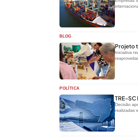
Empresas s
internacion
BLOG
Projeto
Iniciativa 
reaproveit
POLÍTICA
TRE-SC b
Decisão apo
realizadas 