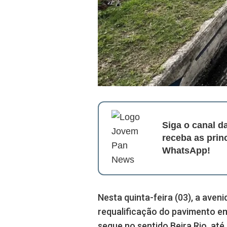
Siga o canal 
receba as prin
WhatsApp!
Nesta quinta-feira (03), a aven
requalificação do pavimento em
segue no sentido Beira Rio, até