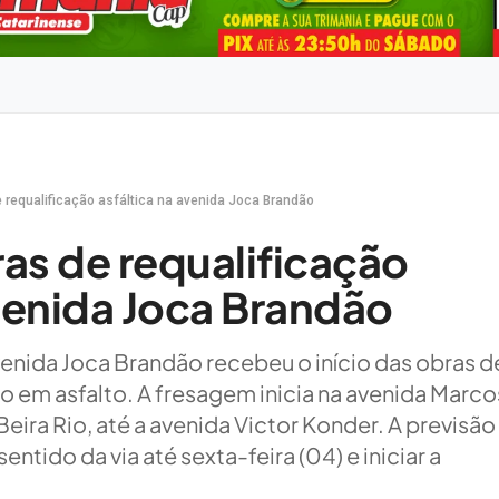
 de requalificação asfáltica na avenida Joca Brandão
bras de requalificação
avenida Joca Brandão
avenida Joca Brandão recebeu o início das obras d
o em asfalto. A fresagem inicia na avenida Marco
eira Rio, até a avenida Victor Konder. A previsão
entido da via até sexta-feira (04) e iniciar a