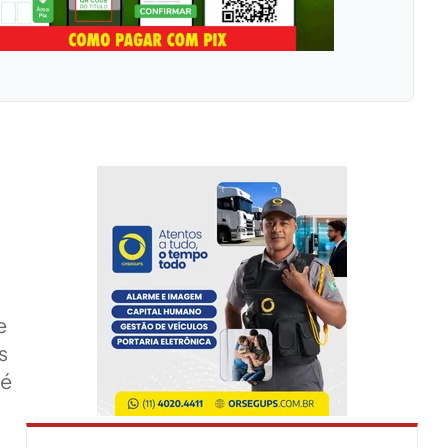
e
s
 é