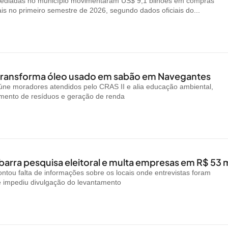
ediadas no município movimentaram US$ 9,1 bilhões em compras
ais no primeiro semestre de 2026, segundo dados oficiais do...
 transforma óleo usado em sabão em Navegantes
reúne moradores atendidos pelo CRAS II e alia educação ambiental,
amento de resíduos e geração de renda
arra pesquisa eleitoral e multa empresas em R$ 53 m
ntou falta de informações sobre os locais onde entrevistas foram
e impediu divulgação do levantamento