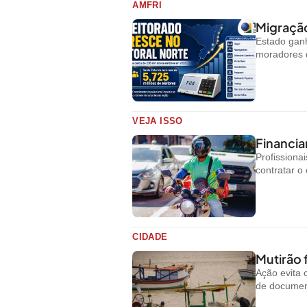
AMFRI
Migração
Estado ganh
moradores d
VEJA ISSO
Financi
Profissiona
contratar o 
CIDADE
Mutirão 
Ação evita 
de document