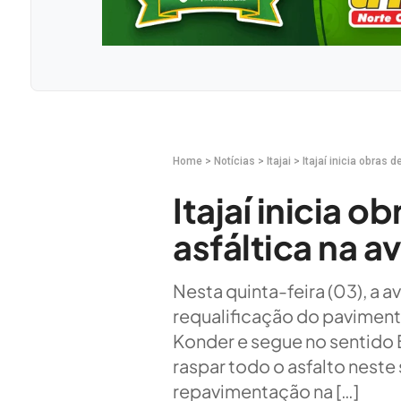
Home
>
Notícias
>
Itajai
>
Itajaí inicia obras
Itajaí inicia o
asfáltica na 
Nesta quinta-feira (03), a 
requalificação do paviment
Konder e segue no sentido B
raspar todo o asfalto neste s
repavimentação na […]