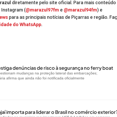
razul
diretamente pelo site oficial. Para mais conteúdo
o Instagram (
@marazul97fm
e
@marazul94fm
) e
News
para as principais notícias de Piçarras e região. Fa
idade do WhatsApp
.
stiga denúncias de risco à segurança no ferry boat
uestionam mudanças na proteção lateral das embarcações;
ria afirma que ainda não foi notificada oficialmente
jaí importa para liderar o Brasil no comércio exterior