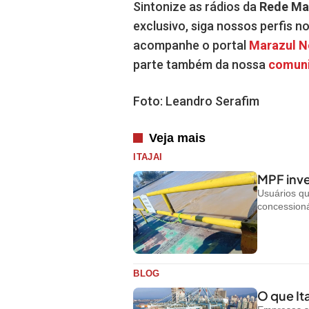
Sintonize as rádios da
Rede Ma
exclusivo, siga nossos perfis n
acompanhe o portal
Marazul 
parte também da nossa
comun
Foto: Leandro Serafim
Veja mais
ITAJAI
MPF inve
Usuários q
concessioná
BLOG
O que Ita