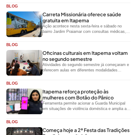
BLOG
Carreta Missionária oferece saúde
gratuita em Itapema
Ação acontece nesta sexta-feira e sábado no
bairro Jardim Praiamar com consultas médicas,
odontológicas e outros serviços gratuitos
BLOG
Oficinas culturais em Itapema voltam
no segundo semestre
Atividades do segundo semestre já começaram e
oferecem aulas em diferentes modalidades
artísticas para a comunidade
BLOG
Itapema reforça proteção às
mulheres com Botão do Pânico
Ferramenta permite acionar a Guarda Municipal
em situações de violência doméstica e amplia a
rede de proteção às mulheres no...
BLOG
Começa hoje a 2ª Festa das Tradições