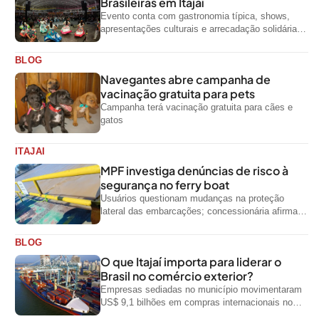
Brasileiras em Itajaí
Evento conta com gastronomia típica, shows,
apresentações culturais e arrecadação solidária
de alimentos até domingo
BLOG
Navegantes abre campanha de
vacinação gratuita para pets
Campanha terá vacinação gratuita para cães e
gatos
ITAJAI
MPF investiga denúncias de risco à
segurança no ferry boat
Usuários questionam mudanças na proteção
lateral das embarcações; concessionária afirma
que ainda não foi notificada oficialmente
BLOG
O que Itajaí importa para liderar o
Brasil no comércio exterior?
Empresas sediadas no município movimentaram
US$ 9,1 bilhões em compras internacionais no
primeiro semestre de 2026, segundo dados