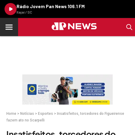
Rádio Jovem Pan News 106.1 FM
Itajaí / SC
Home
>
Notícias
>
Esportes
>
Insatisfeitos, torcedores do Figueirense
fazem ato no Scarpelli
Insatisfeitos, torcedores do