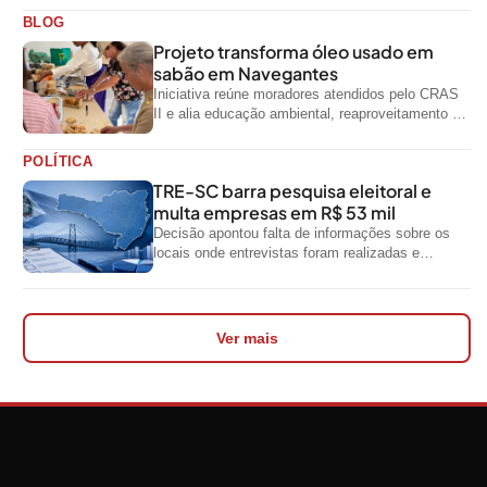
oficiais do...
BLOG
Projeto transforma óleo usado em
sabão em Navegantes
Iniciativa reúne moradores atendidos pelo CRAS
II e alia educação ambiental, reaproveitamento de
resíduos e geração de renda
POLÍTICA
TRE-SC barra pesquisa eleitoral e
multa empresas em R$ 53 mil
Decisão apontou falta de informações sobre os
locais onde entrevistas foram realizadas e
impediu divulgação do levantamento
Ver mais