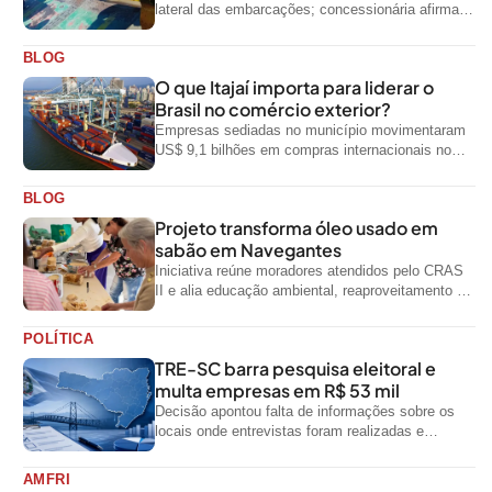
lateral das embarcações; concessionária afirma
que ainda não foi notificada oficialmente
BLOG
O que Itajaí importa para liderar o
Brasil no comércio exterior?
Empresas sediadas no município movimentaram
US$ 9,1 bilhões em compras internacionais no
primeiro semestre de 2026, segundo dados
oficiais do...
BLOG
Projeto transforma óleo usado em
sabão em Navegantes
Iniciativa reúne moradores atendidos pelo CRAS
II e alia educação ambiental, reaproveitamento de
resíduos e geração de renda
POLÍTICA
TRE-SC barra pesquisa eleitoral e
multa empresas em R$ 53 mil
Decisão apontou falta de informações sobre os
locais onde entrevistas foram realizadas e
impediu divulgação do levantamento
AMFRI