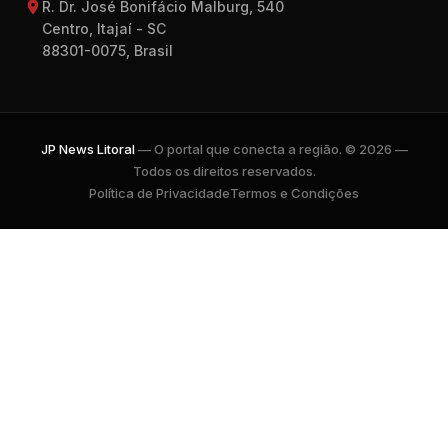
R. Dr. José Bonifácio Malburg, 540
Centro, Itajaí - SC
88301-0075, Brasil
JP News Litoral
— O portal que conecta a região. © 2026 —
Todos os direitos reservados.
Política de Privacidade
Termos e Condições