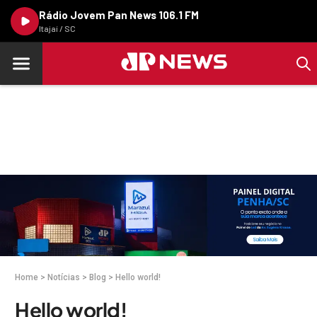
Rádio Jovem Pan News 106.1 FM
Itajaí / SC
Home
>
Notícias
>
Blog
>
Hello world!
Hello world!