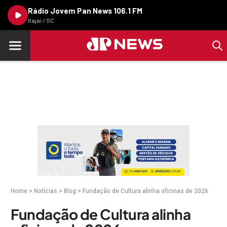
Rádio Jovem Pan News 106.1 FM
Itajaí / SC
Home
>
Notícias
>
Blog
>
Fundação de Cultura alinha oficinas de 2026
Fundação de Cultura alinha