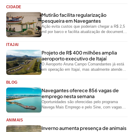
CIDADE
Mutirão facilita regularização
pesqueira em Navegantes
Ação evita custos que poderiam chegar a R$ 2,5
mil por barco e facilita atualização de documentos
exigidos pelo Governo...
ITAJAI
Projeto de R$ 400 milhões amplia
aeroporto executivo de Itajaí
O Aeroporto Aruna Campo Comandantes já está
em operação em Itajaí, mas atualmente atende
aeronaves menores da aviação executiva. A...
BLOG
Navegantes oferece 856 vagas de
emprego nesta semana
Oportunidades são oferecidas pelo programa
Navega Mais Emprego e pelo Sine, com vagas
para diferentes níveis de escolaridade e áreas...
ANIMAIS
Inverno aumenta presença de animais