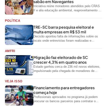
sabão em Navegantes
Iniciativa reúne moradores atendidos pelo CRAS
II e alia educação ambiental, reaproveitamento de
resíduos e geração de renda
POLÍTICA
TRE-SC barra pesquisa eleitoral e
multa empresas em R$ 53 mil
Decisão apontou falta de informações sobre os
locais onde entrevistas foram realizadas e
impediu divulgação do levantamento
AMFRI
Migração faz eleitorado de SC
crescer 4,3% em quatro anos
Estado ganhou cerca de 236 mil novos eleitores,
impulsionado pela chegada de moradores de
outras regiões do país
VEJA ISSO
Financiamento para entregadores
começa hoje
Profissionais aprovados no programa já podem
procurar os bancos parceiros para contratar o
crédito