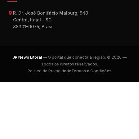
R. Dr. José Bonifácio Malburg, 540
Centro, Itajaí - SC
88301-0075, Brasil
JP News Litoral
— O portal que conecta a região. © 2026 —
Todos os direitos reservados.
Política de Privacidade
Termos e Condições