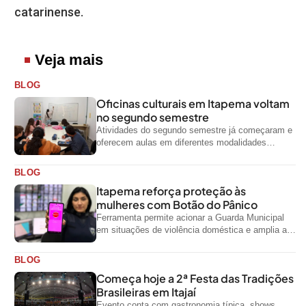
catarinense.
Veja mais
BLOG
Oficinas culturais em Itapema voltam
no segundo semestre
Atividades do segundo semestre já começaram e
oferecem aulas em diferentes modalidades
artísticas para a comunidade
BLOG
Itapema reforça proteção às
mulheres com Botão do Pânico
Ferramenta permite acionar a Guarda Municipal
em situações de violência doméstica e amplia a
rede de proteção às mulheres no...
BLOG
Começa hoje a 2ª Festa das Tradições
Brasileiras em Itajaí
Evento conta com gastronomia típica, shows,