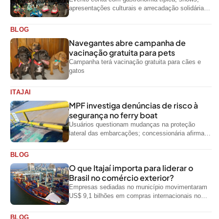
apresentações culturais e arrecadação solidária
de alimentos até domingo
BLOG
Navegantes abre campanha de
vacinação gratuita para pets
Campanha terá vacinação gratuita para cães e
gatos
ITAJAI
MPF investiga denúncias de risco à
segurança no ferry boat
Usuários questionam mudanças na proteção
lateral das embarcações; concessionária afirma
que ainda não foi notificada oficialmente
BLOG
O que Itajaí importa para liderar o
Brasil no comércio exterior?
Empresas sediadas no município movimentaram
US$ 9,1 bilhões em compras internacionais no
primeiro semestre de 2026, segundo dados
oficiais do...
BLOG