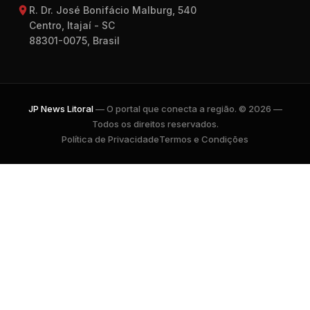
R. Dr. José Bonifácio Malburg, 540
Centro, Itajaí - SC
88301-0075, Brasil
JP News Litoral
— O portal que conecta a região. © 2026 —
Todos os direitos reservados.
Política de Privacidade
Termos e Condições