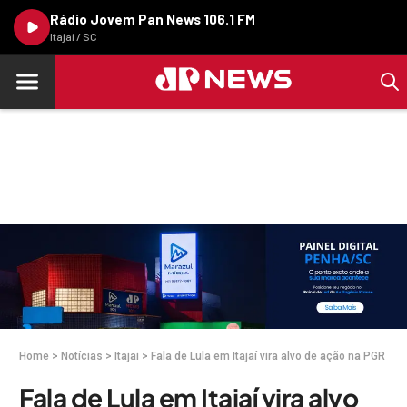
Rádio Jovem Pan News 106.1 FM
Itajaí / SC
Home
>
Notícias
>
Itajai
>
Fala de Lula em Itajaí vira alvo de ação na PGR
Fala de Lula em Itajaí vira alvo