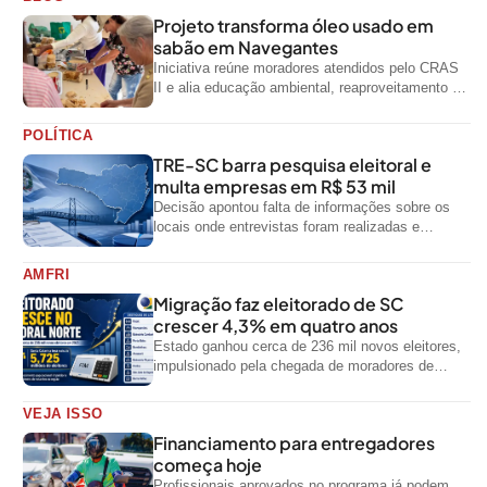
Projeto transforma óleo usado em
sabão em Navegantes
Iniciativa reúne moradores atendidos pelo CRAS
II e alia educação ambiental, reaproveitamento de
resíduos e geração de renda
POLÍTICA
TRE-SC barra pesquisa eleitoral e
multa empresas em R$ 53 mil
Decisão apontou falta de informações sobre os
locais onde entrevistas foram realizadas e
impediu divulgação do levantamento
AMFRI
Migração faz eleitorado de SC
crescer 4,3% em quatro anos
Estado ganhou cerca de 236 mil novos eleitores,
impulsionado pela chegada de moradores de
outras regiões do país
VEJA ISSO
Financiamento para entregadores
começa hoje
Profissionais aprovados no programa já podem