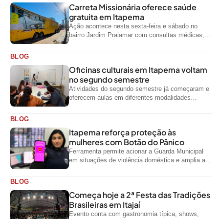
Carreta Missionária oferece saúde
gratuita em Itapema
Ação acontece nesta sexta-feira e sábado no
bairro Jardim Praiamar com consultas médicas,
odontológicas e outros serviços gratuitos
BLOG
Oficinas culturais em Itapema voltam
no segundo semestre
Atividades do segundo semestre já começaram e
oferecem aulas em diferentes modalidades
artísticas para a comunidade
BLOG
Itapema reforça proteção às
mulheres com Botão do Pânico
Ferramenta permite acionar a Guarda Municipal
em situações de violência doméstica e amplia a
rede de proteção às mulheres no...
BLOG
Começa hoje a 2ª Festa das Tradições
Brasileiras em Itajaí
Evento conta com gastronomia típica, shows,