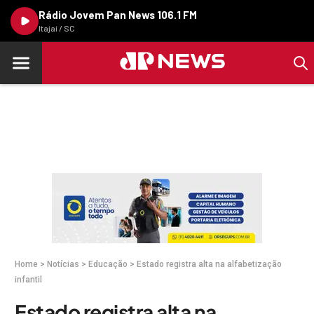
Rádio Jovem Pan News 106.1 FM
Itajaí / SC
Home
>
Notícias
>
Educação
>
Estado registra alta na alfabetização
infantil
Estado registra alta na