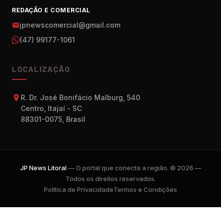
REDAÇÃO E COMERCIAL
jpnewscomercial@gmail.com
(47) 99177-1061
LOCALIZAÇÃO
R. Dr. José Bonifácio Malburg, 540
Centro, Itajaí - SC
88301-0075, Brasil
JP News Litoral
— O portal que conecta a região. © 2026 —
Todos os direitos reservados.
Política de Privacidade
Termos e Condições