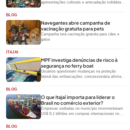
apresentações culturais e arrecadação solidária
de alimentos até domingo
BLOG
Navegantes abre campanha de
vacinação gratuita para pets
Campanha terá vacinação gratuita para cães e
gatos
ITAJAI
MPF investiga denúncias de risco à
segurança no ferry boat
Usuários questionam mudanças na proteção
lateral das embarcações; concessionária afirma
que ainda não foi notificada oficialmente
BLOG
O que Itajaí importa para liderar o
Brasil no comércio exterior?
Empresas sediadas no município movimentaram
US$ 9,1 bilhões em compras internacionais no
primeiro semestre de 2026, segundo dados
oficiais do...
BLOG