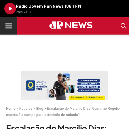
Rádio Jovem Pan News 106.1 FM
Itajaí / SC
Home
>
Notícias
>
Blog
>
Escalação do Marcílio Dias: Que time Rogélio
mandará a campo para a decisão de sábado?
Escalação do Marcílio Dias: