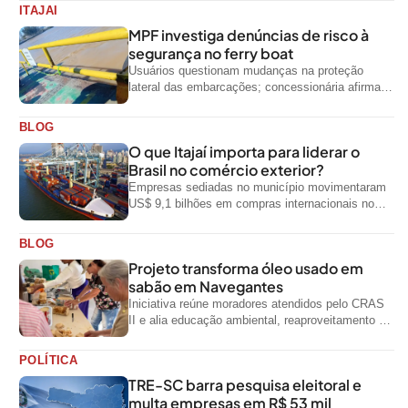
ITAJAI
MPF investiga denúncias de risco à
segurança no ferry boat
Usuários questionam mudanças na proteção
lateral das embarcações; concessionária afirma
que ainda não foi notificada oficialmente
BLOG
O que Itajaí importa para liderar o
Brasil no comércio exterior?
Empresas sediadas no município movimentaram
US$ 9,1 bilhões em compras internacionais no
primeiro semestre de 2026, segundo dados
oficiais do...
BLOG
Projeto transforma óleo usado em
sabão em Navegantes
Iniciativa reúne moradores atendidos pelo CRAS
II e alia educação ambiental, reaproveitamento de
resíduos e geração de renda
POLÍTICA
TRE-SC barra pesquisa eleitoral e
multa empresas em R$ 53 mil