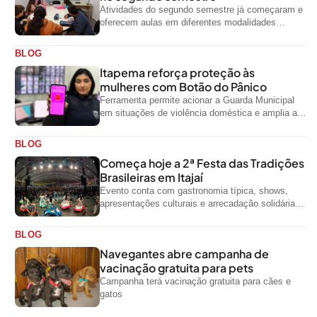
Atividades do segundo semestre já começaram e
oferecem aulas em diferentes modalidades
artísticas para a comunidade
BLOG
Itapema reforça proteção às
mulheres com Botão do Pânico
Ferramenta permite acionar a Guarda Municipal
em situações de violência doméstica e amplia a
rede de proteção às mulheres no...
BLOG
Começa hoje a 2ª Festa das Tradições
Brasileiras em Itajaí
Evento conta com gastronomia típica, shows,
apresentações culturais e arrecadação solidária
de alimentos até domingo
BLOG
Navegantes abre campanha de
vacinação gratuita para pets
Campanha terá vacinação gratuita para cães e
gatos