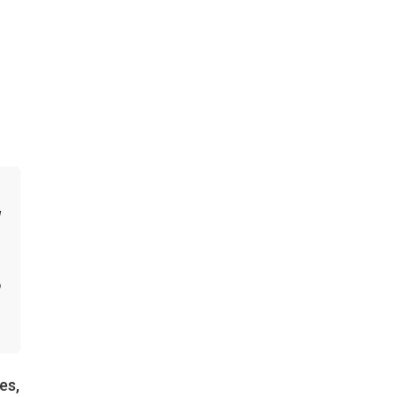
u
o
es,