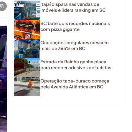
Itajaí dispara nas vendas de
imóveis e lidera ranking em SC
BC bate dois recordes nacionais
com pizza gigante
Ocupações irregulares crescem
mais de 365% em BC
Estrada da Rainha ganha placa
para receber adesivos de turistas
Operação tapa-buraco começa
pela Avenida Atlântica em BC