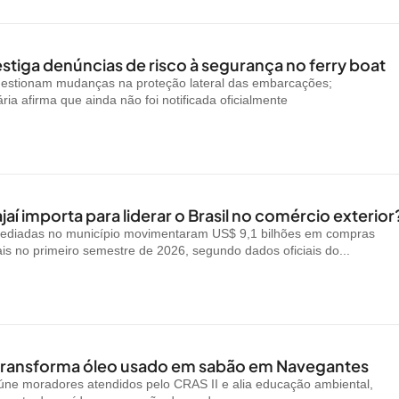
stiga denúncias de risco à segurança no ferry boat
uestionam mudanças na proteção lateral das embarcações;
ria afirma que ainda não foi notificada oficialmente
jaí importa para liderar o Brasil no comércio exterior
ediadas no município movimentaram US$ 9,1 bilhões em compras
ais no primeiro semestre de 2026, segundo dados oficiais do...
 transforma óleo usado em sabão em Navegantes
reúne moradores atendidos pelo CRAS II e alia educação ambiental,