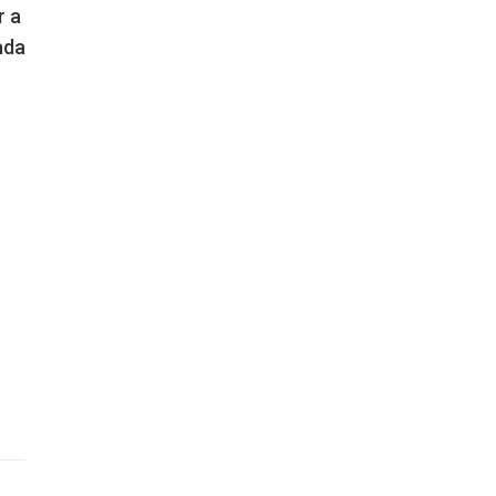
r a
ada