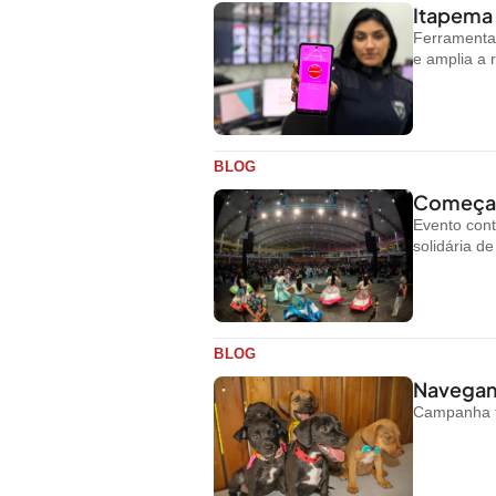
Itapema 
Ferramenta 
e amplia a 
BLOG
Começa h
Evento cont
solidária d
BLOG
Navegant
Campanha te