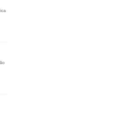
ica
ção