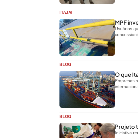
ITAJAI
MPF inve
Usuários q
concessioná
BLOG
O que Ita
Empresas s
internacion
BLOG
Projeto
Iniciativa 