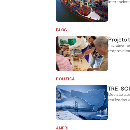
internacion
BLOG
Projeto
Iniciativa 
reaproveit
POLÍTICA
TRE-SC b
Decisão apo
realizadas 
AMFRI