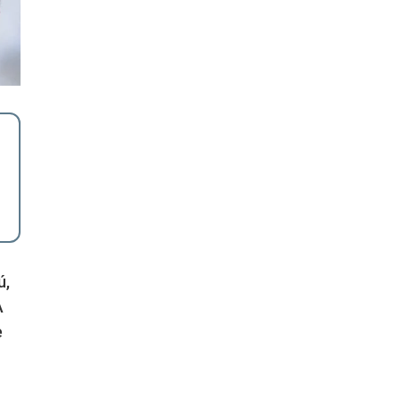
ú,
A
e