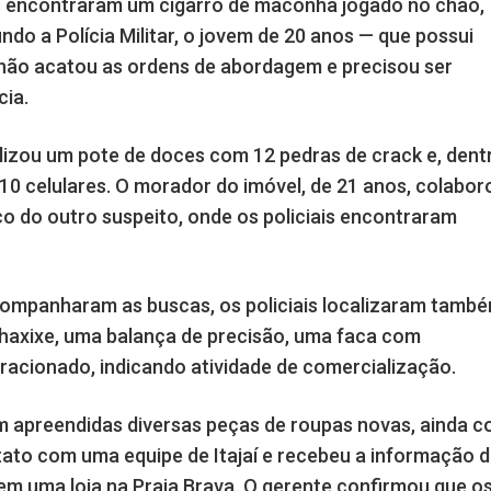
is encontraram um cigarro de maconha jogado no chão,
do a Polícia Militar, o jovem de 20 anos — que possui
 não acatou as ordens de abordagem e precisou ser
cia.
calizou um pote de doces com 12 pedras de crack e, dent
 10 celulares. O morador do imóvel, de 21 anos, colabor
o do outro suspeito, onde os policiais encontraram
companharam as buscas, os policiais localizaram tamb
axixe, uma balança de precisão, uma faca com
fracionado, indicando atividade de comercialização.
m apreendidas diversas peças de roupas novas, ainda 
ato com uma equipe de Itajaí e recebeu a informação 
em uma loja na Praia Brava. O gerente confirmou que o