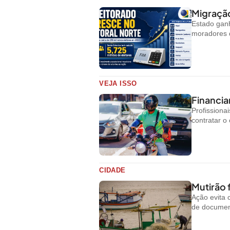
Migração
Estado ganh
moradores d
VEJA ISSO
Financi
Profissiona
contratar o 
CIDADE
Mutirão 
Ação evita 
de document