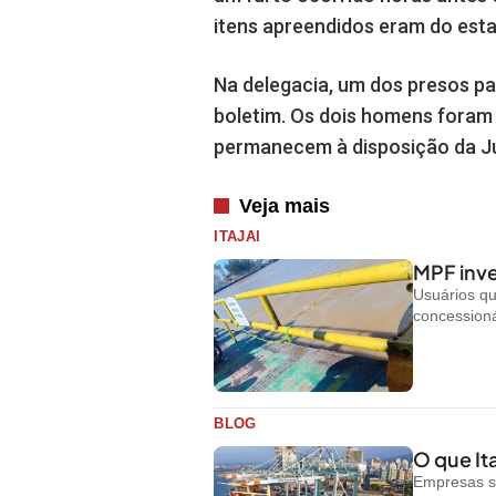
itens apreendidos eram do est
Na delegacia, um dos presos pas
boletim. Os dois homens foram
permanecem à disposição da Ju
Veja mais
ITAJAI
MPF inve
Usuários q
concessioná
BLOG
O que Ita
Empresas s