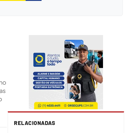
 no
vas
o
RELACIONADAS