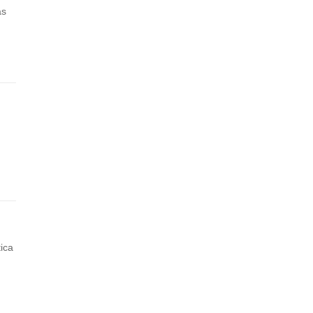
as
ica