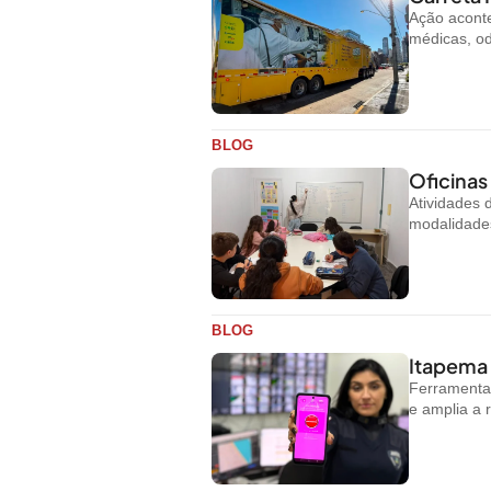
Ação aconte
médicas, od
BLOG
Oficinas
Atividades
modalidades
BLOG
Itapema 
Ferramenta 
e amplia a 