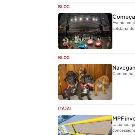
BLOG
Começa h
Evento cont
solidária d
BLOG
Navegant
Campanha te
ITAJAI
MPF inve
Usuários q
concessioná