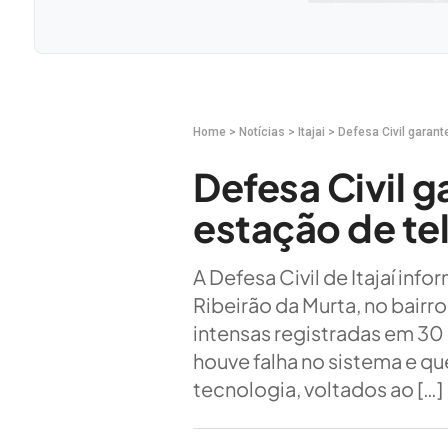
Home
>
Notícias
>
Itajai
>
Defesa Civil garant
Defesa Civil 
estação de tel
A Defesa Civil de Itajaí inf
Ribeirão da Murta, no bairr
intensas registradas em 3
houve falha no sistema e qu
tecnologia, voltados ao […]