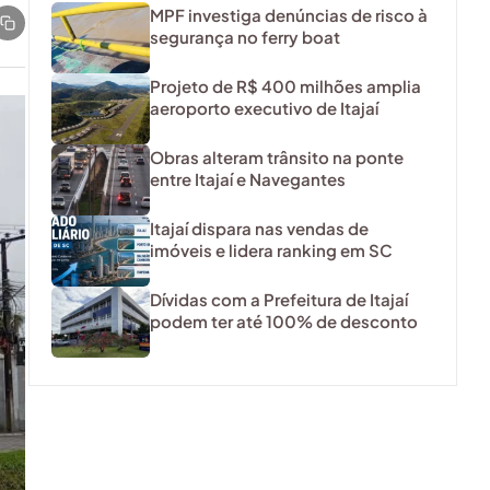
MPF investiga denúncias de risco à
segurança no ferry boat
Projeto de R$ 400 milhões amplia
aeroporto executivo de Itajaí
Obras alteram trânsito na ponte
entre Itajaí e Navegantes
Itajaí dispara nas vendas de
imóveis e lidera ranking em SC
Dívidas com a Prefeitura de Itajaí
podem ter até 100% de desconto