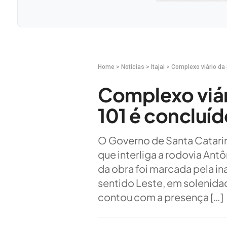
Home
>
Notícias
>
Itajai
>
Complexo viário da
Complexo viá
101 é concluíd
O Governo de Santa Catarin
que interliga a rodovia Antô
da obra foi marcada pela i
sentido Leste, em solenidade
contou com a presença […]