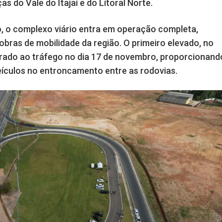
as do Vale do Itajaí e do Litoral Norte.
, o complexo viário entra em operação completa,
obras de mobilidade da região. O primeiro elevado, no
iberado ao tráfego no dia 17 de novembro, proporcionand
eículos no entroncamento entre as rodovias.