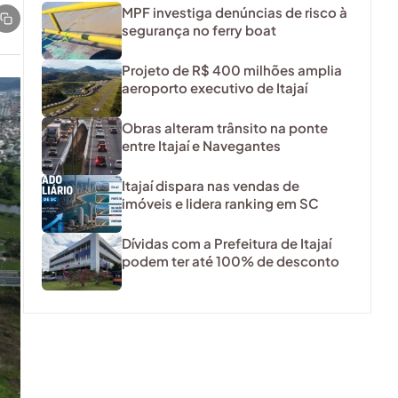
MPF investiga denúncias de risco à
segurança no ferry boat
Projeto de R$ 400 milhões amplia
aeroporto executivo de Itajaí
Obras alteram trânsito na ponte
entre Itajaí e Navegantes
Itajaí dispara nas vendas de
imóveis e lidera ranking em SC
Dívidas com a Prefeitura de Itajaí
podem ter até 100% de desconto