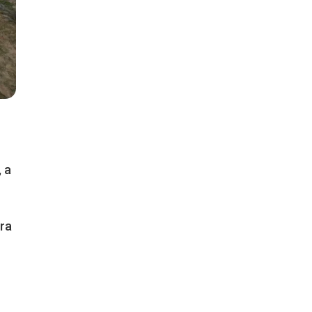
, a
era