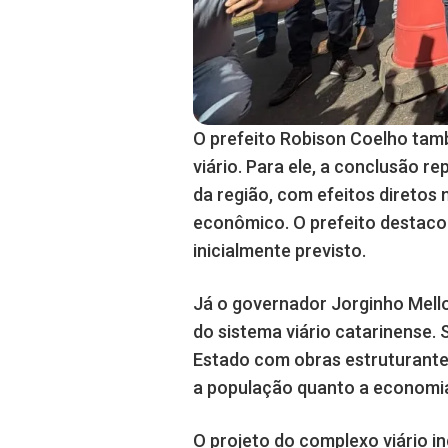
O prefeito Robison Coelho tam
viário. Para ele, a conclusão r
da região, com efeitos diretos 
econômico. O prefeito destacou
inicialmente previsto.
Já o governador Jorginho Mello
do sistema viário catarinense.
Estado com obras estruturantes
a população quanto a economia
O projeto do complexo viário in