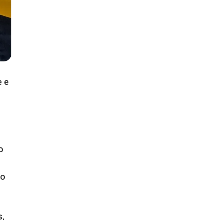
e e
o
to
s,