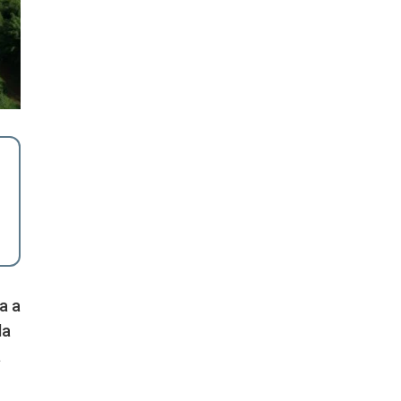
a a
la
a