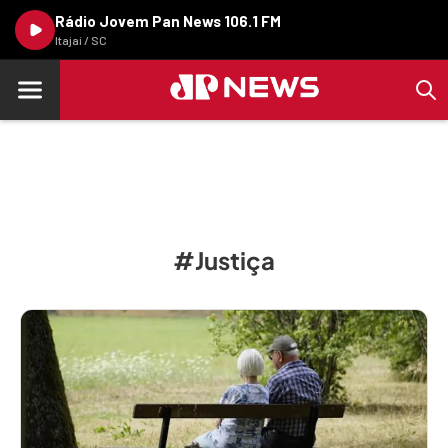
Rádio Jovem Pan News 106.1 FM
Itajaí / SC
#Justiça