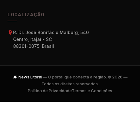
LOCALIZAÇÃO
R. Dr. José Bonifácio Malburg, 540
Centro, Itajaí - SC
88301-0075, Brasil
JP News Litoral
— O portal que conecta a região. © 2026 —
Todos os direitos reservados.
Política de Privacidade
Termos e Condições