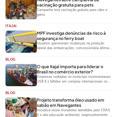
vacinação gratuita para pets
Campanha terá vacinação gratuita para cães e
gatos
ITAJAI
MPF investiga denúncias de risco à
segurança no ferry boat
Usuários questionam mudanças na proteção
lateral das embarcações; concessionária afirma
que ainda não foi notificada oficialmente
BLOG
O que Itajaí importa para liderar o
Brasil no comércio exterior?
Empresas sediadas no município movimentaram
US$ 9,1 bilhões em compras internacionais no
primeiro semestre de 2026, segundo dados
oficiais do...
BLOG
Projeto transforma óleo usado em
sabão em Navegantes
Iniciativa reúne moradores atendidos pelo CRAS
II e alia educação ambiental, reaproveitamento de