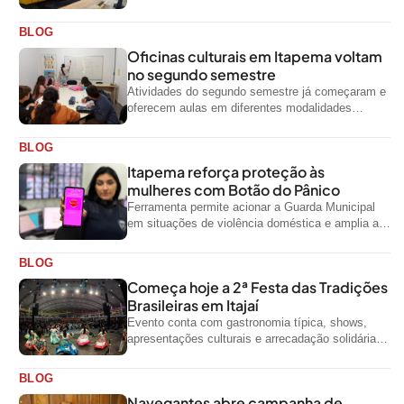
odontológicas e outros serviços gratuitos
BLOG
Oficinas culturais em Itapema voltam
no segundo semestre
Atividades do segundo semestre já começaram e
oferecem aulas em diferentes modalidades
artísticas para a comunidade
BLOG
Itapema reforça proteção às
mulheres com Botão do Pânico
Ferramenta permite acionar a Guarda Municipal
em situações de violência doméstica e amplia a
rede de proteção às mulheres no...
BLOG
Começa hoje a 2ª Festa das Tradições
Brasileiras em Itajaí
Evento conta com gastronomia típica, shows,
apresentações culturais e arrecadação solidária
de alimentos até domingo
BLOG
Navegantes abre campanha de