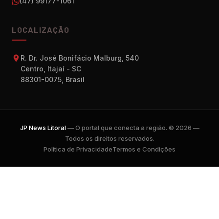
(47) 99177-1061
LOCALIZAÇÃO
R. Dr. José Bonifácio Malburg, 540
Centro, Itajaí - SC
88301-0075, Brasil
JP News Litoral
— O portal que conecta a região. © 2026 —
Todos os direitos reservados.
Política de Privacidade
Termos e Condições