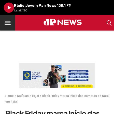
Rádio Jovem Pan News 106.1 FM
Itajaí / SC
Home
>
Notícias
>
Itajai
>
Black Friday marca início das compras de Natal
em Itajaí
Black Friday marca início das