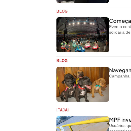
BLOG
Começa h
Evento cont
solidária d
BLOG
Navegant
Campanha te
ITAJAI
MPF inve
Usuários q