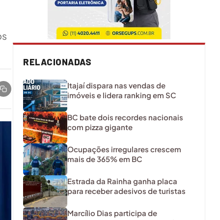
os
RELACIONADAS
Itajaí dispara nas vendas de
imóveis e lidera ranking em SC
BC bate dois recordes nacionais
com pizza gigante
Ocupações irregulares crescem
mais de 365% em BC
Estrada da Rainha ganha placa
para receber adesivos de turistas
Marcílio Dias participa de