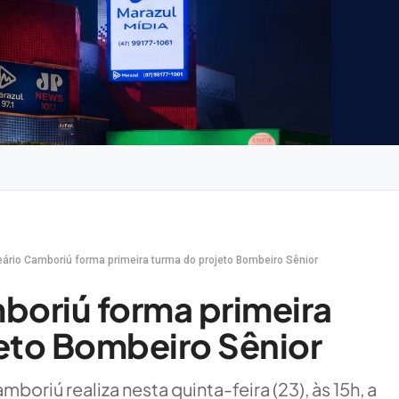
eário Camboriú forma primeira turma do projeto Bombeiro Sênior
boriú forma primeira
eto Bombeiro Sênior
mboriú realiza nesta quinta-feira (23), às 15h, a