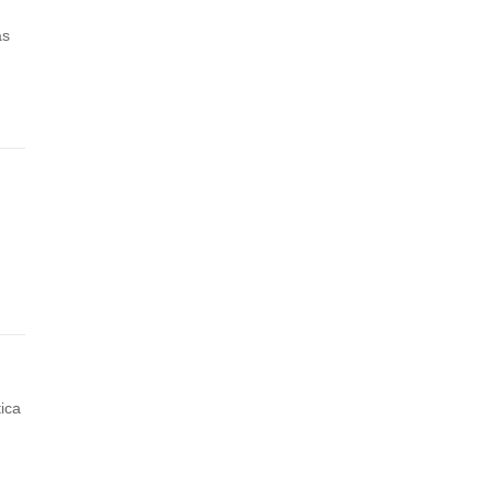
as
ica