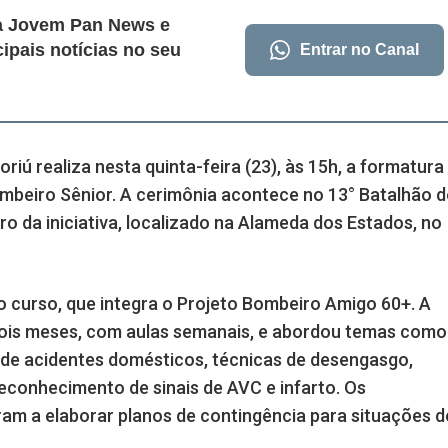
da Jovem Pan News e
cipais notícias no seu
Entrar no Canal
riú realiza nesta quinta-feira (23), às 15h, a formatura
ombeiro Sênior. A cerimônia acontece no 13° Batalhão d
ro da iniciativa, localizado na Alameda dos Estados, no
o curso, que integra o Projeto Bombeiro Amigo 60+. A
ois meses, com aulas semanais, e abordou temas como
 de acidentes domésticos, técnicas de desengasgo,
econhecimento de sinais de AVC e infarto. Os
am a elaborar planos de contingência para situações d