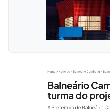
Home
>
Notícias
>
Balneário Camboriú
>
Baln
Balneário Cam
turma do proj
A Prefeitura de Balneário Ca