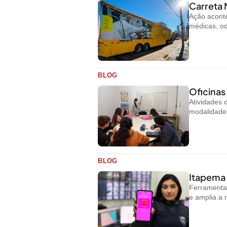
Carreta 
Ação aconte
médicas, od
BLOG
Oficinas
Atividades
modalidades
BLOG
Itapema 
Ferramenta 
e amplia a 