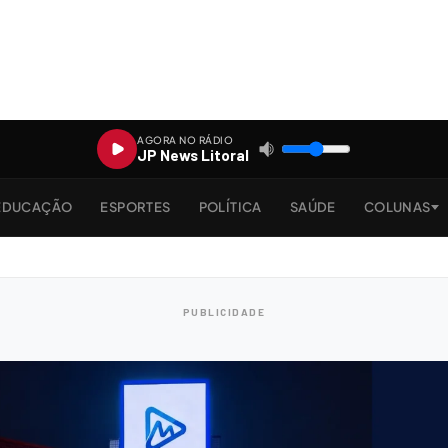
AGORA NO RÁDIO
JP News Litoral
EDUCAÇÃO
ESPORTES
POLÍTICA
SAÚDE
COLUNAS