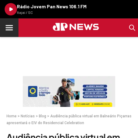
Rádio Jovem Pan News 106.1 FM
Itajaí / SC
Home
>
Notícias
>
Blog
>
Audiência pública virtual em Balneário Piçarras
apresentará o EIV do Residencial Celebration
Audiência pública virtual em