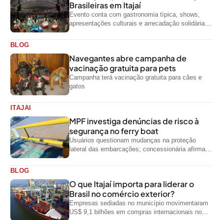
Brasileiras em Itajaí
Evento conta com gastronomia típica, shows,
apresentações culturais e arrecadação solidária
de alimentos até domingo
BLOG
Navegantes abre campanha de
vacinação gratuita para pets
Campanha terá vacinação gratuita para cães e
gatos
ITAJAI
MPF investiga denúncias de risco à
segurança no ferry boat
Usuários questionam mudanças na proteção
lateral das embarcações; concessionária afirma
que ainda não foi notificada oficialmente
BLOG
O que Itajaí importa para liderar o
Brasil no comércio exterior?
Empresas sediadas no município movimentaram
US$ 9,1 bilhões em compras internacionais no