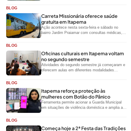
visitantes entre os dias 28 e...
BLOG
Carreta Missionária oferece saúde
gratuita em Itapema
Ação acontece nesta sexta-feira e sábado no
bairro Jardim Praiamar com consultas médicas,
odontológicas e outros serviços gratuitos
BLOG
Oficinas culturais em Itapema voltam
no segundo semestre
Atividades do segundo semestre já começaram e
oferecem aulas em diferentes modalidades
artísticas para a comunidade
BLOG
Itapema reforça proteção às
mulheres com Botão do Pânico
Ferramenta permite acionar a Guarda Municipal
em situações de violência doméstica e amplia a
rede de proteção às mulheres no...
BLOG
Começa hoje a 2ª Festa das Tradições