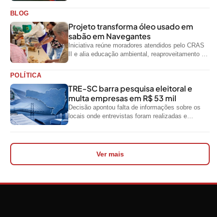
primeiro semestre de 2026, segundo dados
oficiais do...
BLOG
Projeto transforma óleo usado em
sabão em Navegantes
Iniciativa reúne moradores atendidos pelo CRAS
II e alia educação ambiental, reaproveitamento de
resíduos e geração de renda
POLÍTICA
TRE-SC barra pesquisa eleitoral e
multa empresas em R$ 53 mil
Decisão apontou falta de informações sobre os
locais onde entrevistas foram realizadas e
impediu divulgação do levantamento
Ver mais