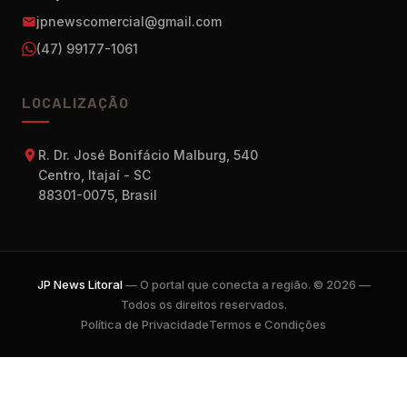
jpnewscomercial@gmail.com
(47) 99177-1061
LOCALIZAÇÃO
R. Dr. José Bonifácio Malburg, 540
Centro, Itajaí - SC
88301-0075, Brasil
JP News Litoral
— O portal que conecta a região. © 2026 —
Todos os direitos reservados.
Política de Privacidade
Termos e Condições