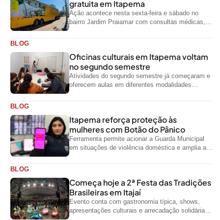
gratuita em Itapema
Ação acontece nesta sexta-feira e sábado no
bairro Jardim Praiamar com consultas médicas,
odontológicas e outros serviços gratuitos
BLOG
Oficinas culturais em Itapema voltam
no segundo semestre
Atividades do segundo semestre já começaram e
oferecem aulas em diferentes modalidades
artísticas para a comunidade
BLOG
Itapema reforça proteção às
mulheres com Botão do Pânico
Ferramenta permite acionar a Guarda Municipal
em situações de violência doméstica e amplia a
rede de proteção às mulheres no...
BLOG
Começa hoje a 2ª Festa das Tradições
Brasileiras em Itajaí
Evento conta com gastronomia típica, shows,
apresentações culturais e arrecadação solidária
de alimentos até domingo