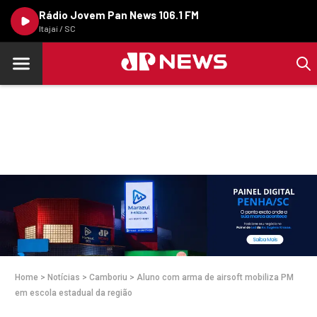
Rádio Jovem Pan News 106.1 FM
Itajaí / SC
Home
>
Notícias
>
Camboriu
>
Aluno com arma de airsoft mobiliza PM
em escola estadual da região