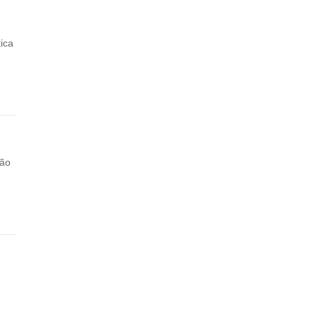
ica
ção