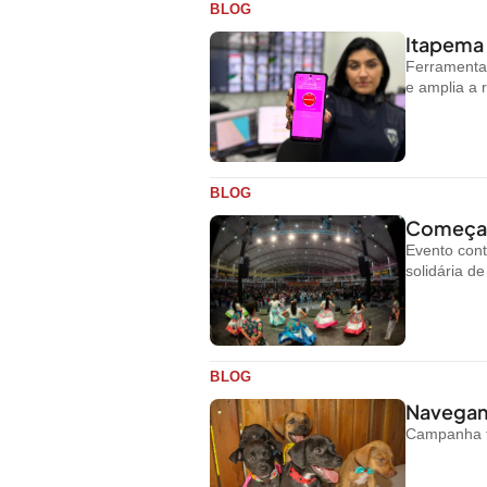
BLOG
Itapema 
Ferramenta 
e amplia a 
BLOG
Começa h
Evento cont
solidária d
BLOG
Navegant
Campanha te