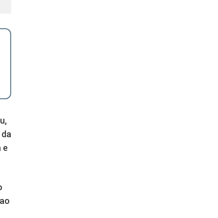
u,
 da
 e
o
 ao