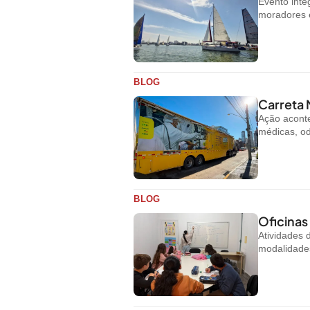
Evento inte
moradores e 
BLOG
Carreta 
Ação aconte
médicas, od
BLOG
Oficinas
Atividades
modalidades