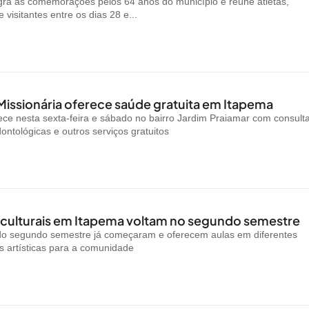
gra as comemorações pelos 64 anos do município e reúne atletas,
visitantes entre os dias 28 e...
Missionária oferece saúde gratuita em Itapema
ce nesta sexta-feira e sábado no bairro Jardim Praiamar com consult
ontológicas e outros serviços gratuitos
 culturais em Itapema voltam no segundo semestre
 do segundo semestre já começaram e oferecem aulas em diferentes
 artísticas para a comunidade