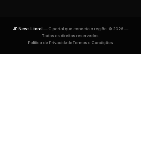
JP News Litoral
— O portal que conecta a região. © 2026 —
Todos os direitos reservados.
Política de Privacidade
Termos e Condições