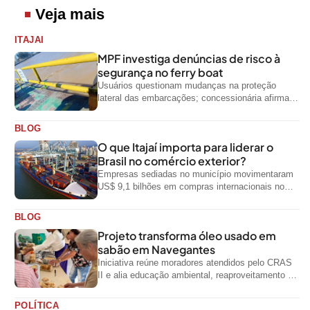
Veja mais
ITAJAI
MPF investiga denúncias de risco à
segurança no ferry boat
Usuários questionam mudanças na proteção
lateral das embarcações; concessionária afirma
que ainda não foi notificada oficialmente
BLOG
O que Itajaí importa para liderar o
Brasil no comércio exterior?
Empresas sediadas no município movimentaram
US$ 9,1 bilhões em compras internacionais no
primeiro semestre de 2026, segundo dados
oficiais do...
BLOG
Projeto transforma óleo usado em
sabão em Navegantes
Iniciativa reúne moradores atendidos pelo CRAS
II e alia educação ambiental, reaproveitamento de
resíduos e geração de renda
POLÍTICA