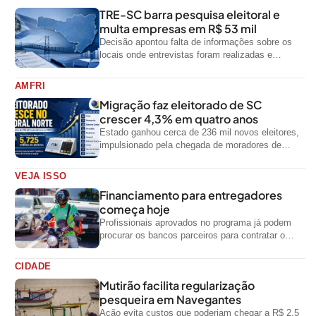
TRE-SC barra pesquisa eleitoral e
multa empresas em R$ 53 mil
Decisão apontou falta de informações sobre os
locais onde entrevistas foram realizadas e
impediu divulgação do levantamento
AMFRI
Migração faz eleitorado de SC
crescer 4,3% em quatro anos
Estado ganhou cerca de 236 mil novos eleitores,
impulsionado pela chegada de moradores de
outras regiões do país
VEJA ISSO
Financiamento para entregadores
começa hoje
Profissionais aprovados no programa já podem
procurar os bancos parceiros para contratar o
crédito
CIDADE
Mutirão facilita regularização
pesqueira em Navegantes
Ação evita custos que poderiam chegar a R$ 2,5