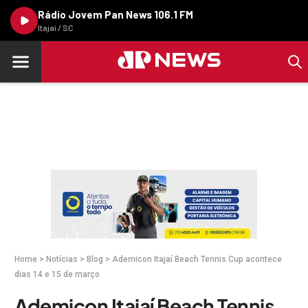
Rádio Jovem Pan News 106.1 FM
Itajaí / SC
Home
>
Notícias
>
Blog
>
Ademicon Itajaí Beach Tennis Cup acontece
dias 14 e 15 de março
Ademicon Itajaí Beach Tennis