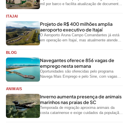
mil por barco e facilita atualização de documentos
exigidos pelo Governo...
ITAJAI
Projeto de R$ 400 milhões amplia
aeroporto executivo de Itajaí
O Aeroporto Aruna Campo Comandantes já está
em operação em Itajaí, mas atualmente atende
aeronaves menores da aviação executiva. A...
BLOG
Navegantes oferece 856 vagas de
emprego nesta semana
Oportunidades são oferecidas pelo programa
Navega Mais Emprego e pelo Sine, com vagas
para diferentes níveis de escolaridade e áreas...
ANIMAIS
Inverno aumenta presença de animais
marinhos nas praias de SC
Temporada de migração aproxima animais da
costa catarinense e exige cuidados da população
ao encontrar espécies silvestres nas praias