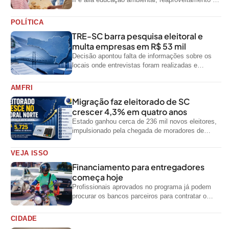
resíduos e geração de renda
POLÍTICA
TRE-SC barra pesquisa eleitoral e
multa empresas em R$ 53 mil
Decisão apontou falta de informações sobre os
locais onde entrevistas foram realizadas e
impediu divulgação do levantamento
AMFRI
Migração faz eleitorado de SC
crescer 4,3% em quatro anos
Estado ganhou cerca de 236 mil novos eleitores,
impulsionado pela chegada de moradores de
outras regiões do país
VEJA ISSO
Financiamento para entregadores
começa hoje
Profissionais aprovados no programa já podem
procurar os bancos parceiros para contratar o
crédito
CIDADE