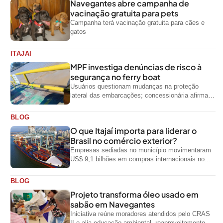
Navegantes abre campanha de
vacinação gratuita para pets
Campanha terá vacinação gratuita para cães e
gatos
ITAJAI
MPF investiga denúncias de risco à
segurança no ferry boat
Usuários questionam mudanças na proteção
lateral das embarcações; concessionária afirma
que ainda não foi notificada oficialmente
BLOG
O que Itajaí importa para liderar o
Brasil no comércio exterior?
Empresas sediadas no município movimentaram
US$ 9,1 bilhões em compras internacionais no
primeiro semestre de 2026, segundo dados
oficiais do...
BLOG
Projeto transforma óleo usado em
sabão em Navegantes
Iniciativa reúne moradores atendidos pelo CRAS
II e alia educação ambiental, reaproveitamento de