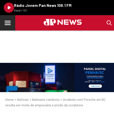
Rádio Jovem Pan News 106.1 FM
Itajaí / SC
Home
>
Notícias
>
Balneario camboriu
>
Acidente com Porsche em BC
resulta em morte de empresária e prisão da condutora