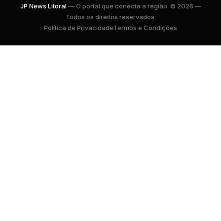
JP News Litoral
— O portal que conecta a região. © 2026 —
Todos os direitos reservados.
Política de Privacidade
Termos e Condições