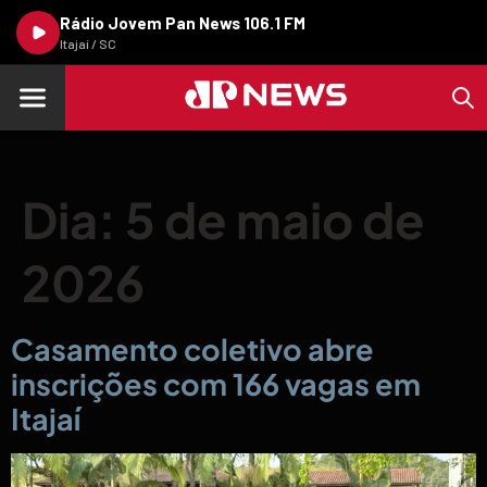
Rádio Jovem Pan News 106.1 FM
Itajaí / SC
Dia:
5 de maio de
2026
Casamento coletivo abre
inscrições com 166 vagas em
Itajaí