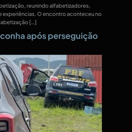
abetização, reunindo alfabetizadores,
 de experiências. O encontro aconteceu no
fabetização […]
maconha após perseguição